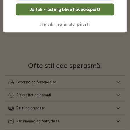
venlighed og god service.
Ja tak - lad mig blive haveekspert!
Jeg vil klart anbefale andre at købe her fra
Karsten Larsen
Nej tak - jeg har styr på det!
Ofte stillede spørgsmål
Levering og forsendelse
Frøkvalitet og garanti
Betaling og priser
Returnering og fortrydelse