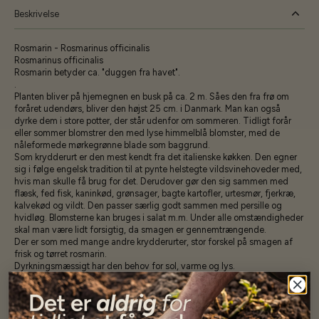
Beskrivelse
Rosmarin - Rosmarinus officinalis
Rosmarinus officinalis
Rosmarin betyder ca. "duggen fra havet".
.
Planten bliver på hjemegnen en busk på ca. 2 m. Såes den fra frø om
foråret udendørs, bliver den højst 25 cm. i Danmark. Man kan også
dyrke dem i store potter, der står udenfor om sommeren. Tidligt forår
eller sommer blomstrer den med lyse himmelblå blomster, med de
nåleformede mørkegrønne blade som baggrund.
Som krydderurt er den mest kendt fra det italienske køkken. Den egner
sig i følge engelsk tradition til at pynte helstegte vildsvinehoveder med,
hvis man skulle få brug for det. Derudover gør den sig sammen med
flæsk, fed fisk, kaninkød, grønsager, bagte kartofler, urtesmør, fjerkræ,
kalvekød og vildt. Den passer særlig godt sammen med persille og
hvidløg. Blomsterne kan bruges i salat m.m. Under alle omstændigheder
skal man være lidt forsigtig, da smagen er gennemtrængende.
Der er som med mange andre krydderurter, stor forskel på smagen af
frisk og tørret rosmarin.
Dyrkningsmæssigt har den behov for sol, varme og lys.
Den udbredte myte om at middelhavsurter ikke behøver gødning og
vand, viser sig specielt ved rosmarin at være forkert. En ting er at de kan
overleve ekstreme forhold, men de går fuldstændig i stå og mistrives,
hvis de ikke får noget at leve af.