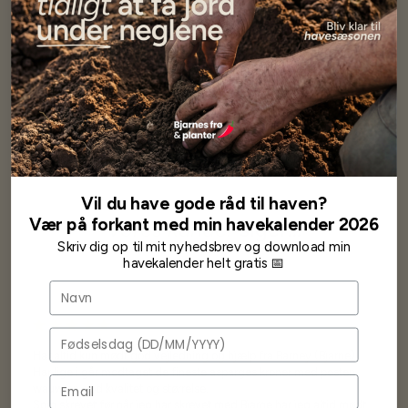
Den er desværre ikke hårdfør i Danmark. Hvis den har været frit
udplantet, bør den pottes i løbet af august, så den kan nå at vænne sig til
det, inden den tages ind. Den bør også gradvis vænnes til mindre lys,
inden den tages ind. Jo køligere og lysere jo bedre.
Den formeres ved frø om foråret, og stiklinger i hele vækstsæsonen.
Specifikationer
Se mere af Alle produkter
Vil du have gode råd til haven?
Vær på forkant med min havekalender 2026
Vores kunder
siger...
Skriv dig op til mit nyhedsbrev og download min
havekalender helt gratis 📅
Navn
Fødselsdag
Har altid kun mødt god vejledning og hjælp fra Barney (Bjarne)
Har lige i går modtaget de fineste asparges kroner med posten
wauw en god kvalitet og størrelse.
Som skrevet før når jeg har skrevet med Bjarne har jeg altid mødt