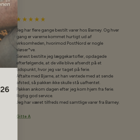
Jeg har flere gange bestilt varer hos Barney. Og hver
gang er varerne kommet hurtigt ud af
virksomheden, hvorimod PostNord er nogle
sløser*ve.
Senest bestilte jeg læggekartofler, opdagede
efterfølgende, at de ville blive afsendt på et
tidspunkt, hvor jeg var taget på ferie.
Aftalte med Bjarne, at han ventede med at sende
026
afsted, så pakken ikke skulle stå uafhentet.
Pakken ankom dagen efter jeg kom hjem fra ferie.
Rigtig god service.
Jeg har været tilfreds med samtlige varer fra Barney.
Gitte A