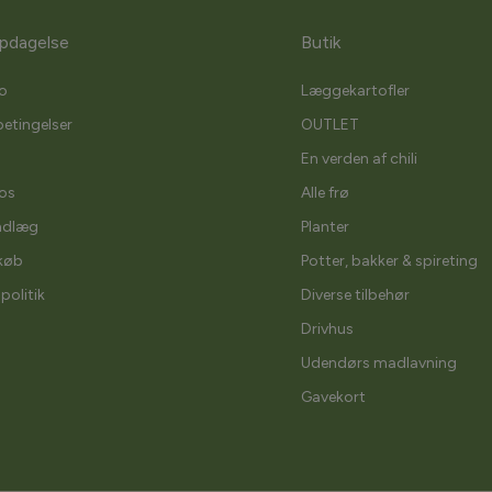
pdagelse
Butik
o
Læggekartofler
etingelser
OUTLET
En verden af chili
os
Alle frø
ndlæg
Planter
køb
Potter, bakker & spireting
spolitik
Diverse tilbehør
Drivhus
Udendørs madlavning
Gavekort