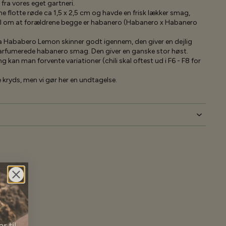
fra vores eget gartneri.
ne flotte røde ca 1,5 x 2,5 cm og havde en frisk lækker smag,
vivl om at forældrene begge er habanero (Habanero x Habanero
a Hababero Lemon skinner godt igennem, den giver en dejlig
arfumerede habanero smag. Den giver en ganske stor høst.
 kan man forvente variationer (chili skal oftest ud i F6 - F8 for
e kryds, men vi gør her en undtagelse.