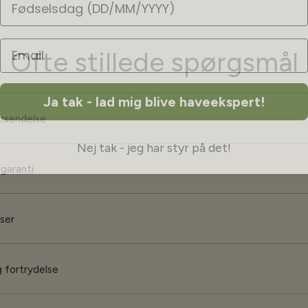
Ofte stillede spørgsmål
Ja tak - lad mig blive haveekspert!
orsendelse
Nej tak - jeg har styr på det!
 garanti
iser
 fortrydelse