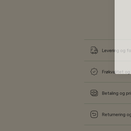
Levering og f
Frøkvalitet og
Betaling og pr
Returnering og