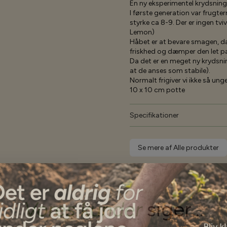
En ny eksperimentel krydsning 
I første generation var frugter
styrke ca 8-9. Der er ingen t
Lemon)
Håbet er at bevare smagen, d
friskhed og dæmper den let p
Da det er en meget ny krydsning
at de anses som stabile).
Normalt frigiver vi ikke så ung
10 x 10 cm potte
Specifikationer
Se mere af Alle produkter
Vores kunder
siger...