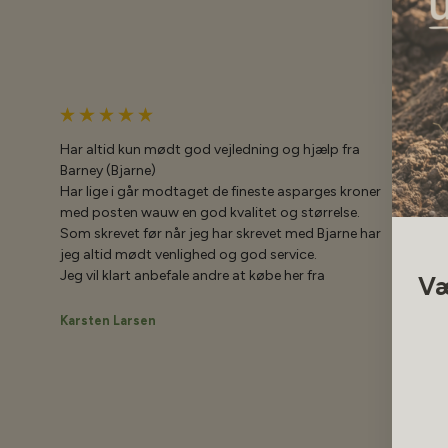
Har altid kun mødt god vejledning og hjælp fra
Barney (Bjarne)
Har lige i går modtaget de fineste asparges kroner
med posten wauw en god kvalitet og størrelse.
Som skrevet før når jeg har skrevet med Bjarne har
jeg altid mødt venlighed og god service.
Væ
Jeg vil klart anbefale andre at købe her fra
Karsten Larsen