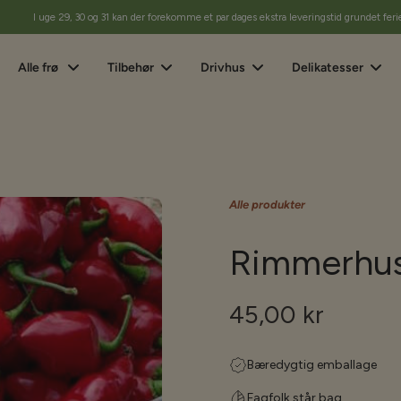
I uge 29, 30 og 31 kan der forekomme et par dages ekstra leveringstid grundet feri
Alle frø
Tilbehør
Drivhus
Delikatesser
Alle produkter
Rimmerhus 
45,00 kr
Bæredygtig emballage
Fagfolk står bag