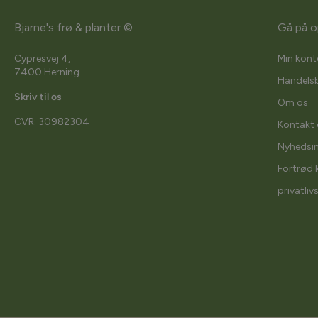
Bjarne's frø & planter ©
Gå på o
Cypresvej 4,
Min kont
7400 Herning
Handelsb
Skriv til os
Om os
CVR: 30982304
Kontakt 
Nyhedsi
Fortrød 
privatliv