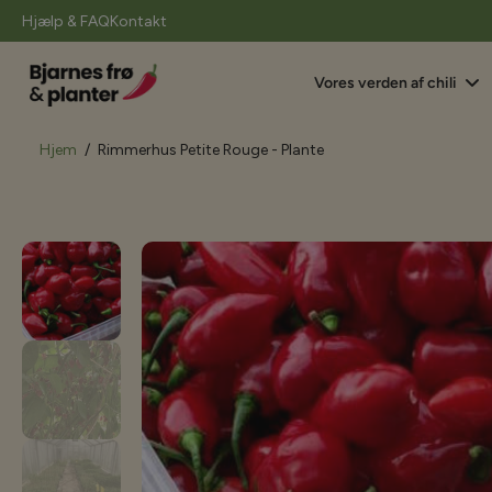
il
Hjælp & FAQ
Kontakt
indhold
Vores verden af chili
Hjem
/
Rimmerhus Petite Rouge - Plante
Gå
til
produktoplysninger