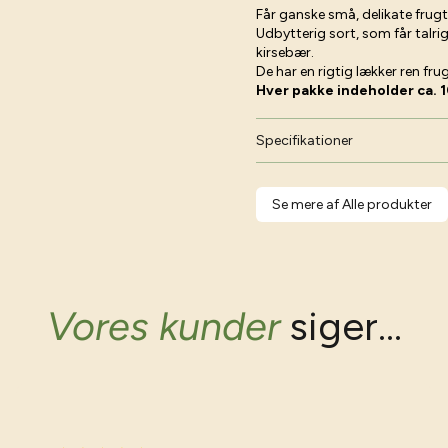
Får ganske små, delikate frugt
Udbytterig sort, som får talri
kirsebær.
De har en rigtig lækker ren f
Hver pakke indeholder ca. 1
Specifikationer
Se mere af Alle produkter
Vores kunder
siger...