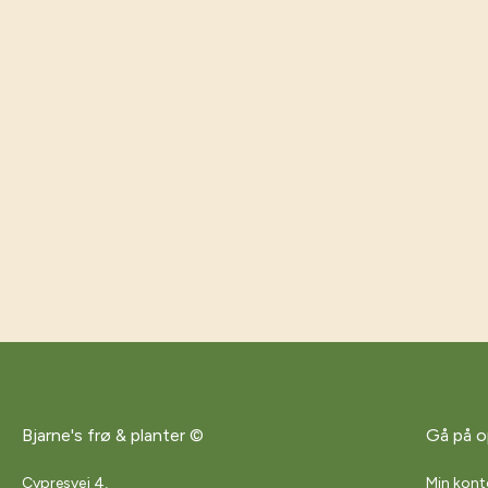
Bjarne's frø & planter ©
Gå på o
Cypresvej 4,
Min kont