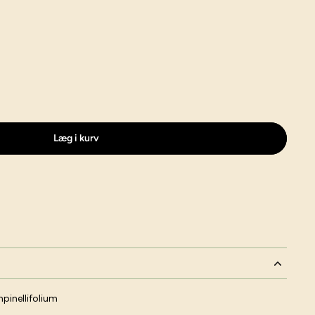
Læg i kurv
pinellifolium