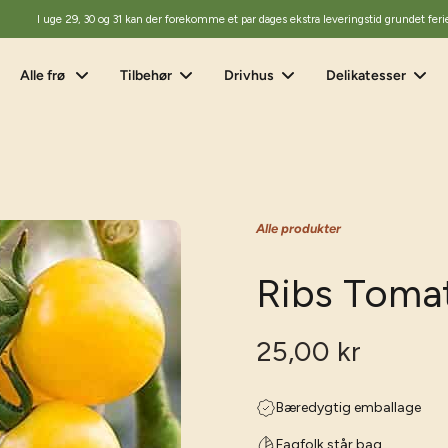
I uge 29, 30 og 31 kan der forekomme et par dages ekstra leveringstid grundet feri
Alle frø
Tilbehør
Drivhus
Delikatesser
Alle produkter
Ribs Tomat
25,00 kr
Bæredygtig emballage
Fagfolk står bag