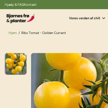
il
Hjælp & FAQ
Kontakt
indhold
Vores verden af chili
Hjem
/
Ribs Tomat - Golden Currant
Gå
til
produktoplysninger