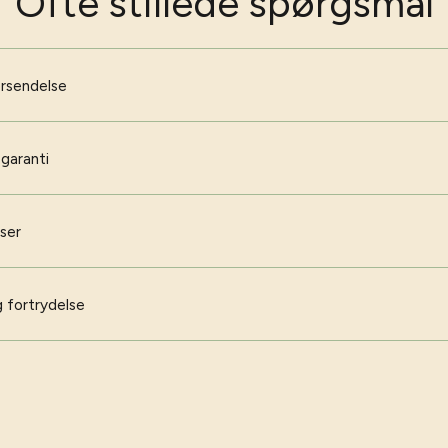
Ofte stillede spørgsmål
orsendelse
 garanti
iser
 fortrydelse