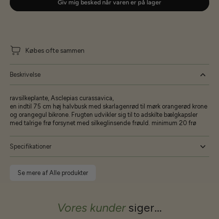
Giv mig besked når varen er på lager
Købes ofte sammen
Beskrivelse
ravsilkeplante, Asclepias curassavica,
en indtil 75 cm høj halvbusk med skarlagenrød til mørk orangerød krone
og orangegul bikrone. Frugten udvikler sig til to adskilte bælgkapsler
med talrige frø forsynet med silkeglinsende frøuld. minimum 20 frø
Specifikationer
Se mere af Alle produkter
Vores kunder
siger...