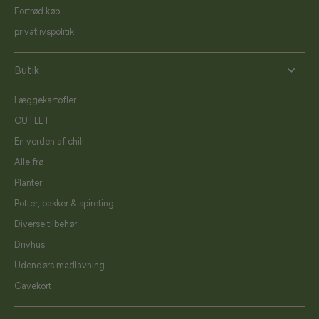
Fortrød køb
privatlivspolitik
Butik
Læggekartofler
OUTLET
En verden af chili
Alle frø
Planter
Potter, bakker & spireting
Diverse tilbehør
Drivhus
Udendørs madlavning
Gavekort