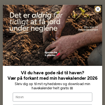
Har altid kun mødt god vejledning og hjælp fra Barney (Bjarne)
Har lige i går modtaget de fineste asparges kroner med posten
wauw en god kvalitet og størrelse.
Som skrevet før når jeg har skrevet med Bjarne har jeg altid mødt
venlighed og god service.
Jeg vil klart anbefale andre at købe her fra
Karsten Larsen
Vil du have gode råd til haven?
Vær på forkant med min havekalender 2026
Skriv dig op til mit nyhedsbrev og download min
havekalender helt gratis 📅
Ofte stillede spørgsmål
Navn