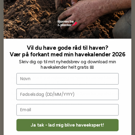
Se mere af Alle produkter
Vores kunder
siger...
Vil du have gode råd til haven?
Vær på forkant med min havekalender 2026
Skriv dig op til mit nyhedsbrev og download min
havekalender helt gratis 📅
Navn
Har altid kun mødt god vejledning og hjælp fra Barney (Bjarne)
Har lige i går modtaget de fineste asparges kroner med posten
wauw en god kvalitet og størrelse.
Fødselsdag
Som skrevet før når jeg har skrevet med Bjarne har jeg altid mødt
venlighed og god service.
Jeg vil klart anbefale andre at købe her fra
Karsten Larsen
Ja tak - lad mig blive haveekspert!