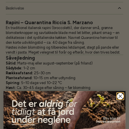
Beskrivelse
Rapini – Quarantina Riccia S. Marzano
En traditionel italiensk rapini (broccoletti), der danner små, grønne
blomsterknopper og savtakkede blade med let bitter, pikant smag – en
delikatesse i det syditalienske køkken. Navnet
Quarantina
henviser til
den korte udviklingstid – ca. 40 dage fra såning.
Høstes inden blomstring og tilberedes letdampet, stegt på pande eller
vendt i pasta. Meget velegnet til forår og efterår, hvor den trives bedst.
Såvejledning
Såtid:
Marts–maj eller august–september (på friland)
Sådybde:
1–2 cm
Rækkeafstand:
25–30 cm
Planteafstand:
10–15 cm efter udtynding
Spiring:
5–10 dage ved 10–22 °C
Høst:
Ca. 30–45 dage efter såning – før blomstring
Dyrkningstips
Så i hold for flere høstbølger.
Høstes når knopperne er små og faste, før de springer ud.
Kan også bruges som babyleaves, hvis den sås tæt.
Trives bedst i køligere perioder – går hurtigt i blomst i sommervarme.
Specifikationer