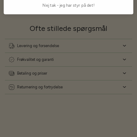
Nej tak - jeg har styr på det!
Ofte stillede spørgsmål
Levering og forsendelse
Frøkvalitet og garanti
Betaling og priser
Returnering og fortrydelse