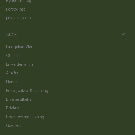
Nyhedsindlæg
Fortrød køb
privatlivspolitik
Butik
Læggekartofler
OUTLET
En verden af chili
Alle frø
Planter
Potter, bakker & spireting
Diverse tilbehør
Drivhus
Udendørs madlavning
Gavekort