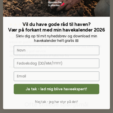
Vil du have gode råd til haven?
Vær på forkant med min havekalender 2026
Har altid kun mødt god vejledning og hjælp fra Barney (Bjarne)
Skriv dig op til mit nyhedsbrev og download min
Har lige i går modtaget de fineste asparges kroner med posten
havekalender helt gratis 📅
wauw en god kvalitet og størrelse.
Som skrevet før når jeg har skrevet med Bjarne har jeg altid mødt
Navn
venlighed og god service.
Jeg vil klart anbefale andre at købe her fra
Fødselsdag
Karsten Larsen
Ja tak - lad mig blive haveekspert!
Nej tak - jeg har styr på det!
Ofte stillede spørgsmål