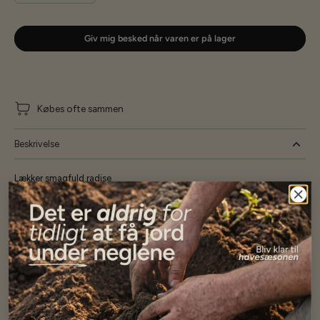
Giv mig besked når varen er på lager
Købes ofte sammen
Beskrivelse
Lækker smagfuld radise
6 gram frø
Specifikationer
Se mere af Ikke nedsatte varer.
Vores kunder
siger...