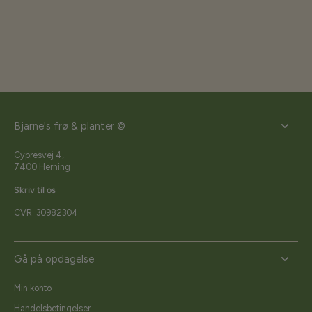
Bjarne's frø & planter ©
Cypresvej 4,
7400 Herning
Skriv til os
CVR: 30982304
Gå på opdagelse
Min konto
Handelsbetingelser