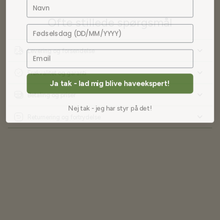
Navn
Ofte stillede spørgsmål
Fødselsdag
Levering og forsendelse
Frøkvalitet og garanti
Ja tak - lad mig blive haveekspert!
Betaling og priser
Nej tak - jeg har styr på det!
Returnering og fortrydelse