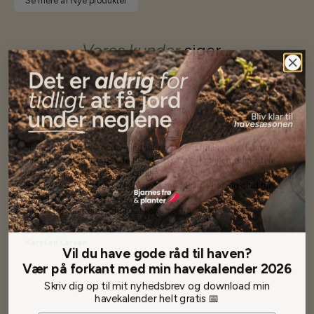
Se mere af Nye produkter
Vores kunder
siger...
Har altid kun mødt god vejledning og hjælp fra Barney (Bjarne)
Har lige i går modtaget de fineste asparges kroner med posten
wauw en god kvalitet og størrelse.
Som skrevet før når jeg har skrevet med Bjarne har jeg altid mødt
venlighed og god service.
Jeg vil klart anbefale andre at købe her fra
Karsten Larsen
Vil du have gode råd til haven?
Vær på forkant med min havekalender 2026
Skriv dig op til mit nyhedsbrev og download min
havekalender helt gratis 📅