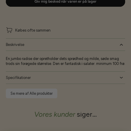
Giv mig besked når varen er på lager
Købes ofte sammen
Beskrivelse
En jumbo radise der opretholder dets sprødhed og milde, søde smag
trods sin forøgede størrelse. Den er fantastisk i salater. minimum 100 frø.
Specifikationer
Se mere af Alle produkter
Vores kunder
siger...