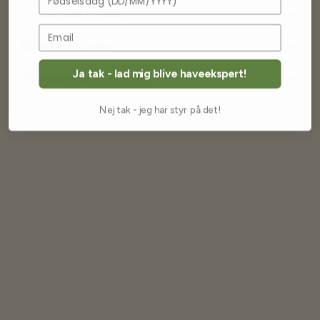
Frøkvalitet og garanti
Betaling og priser
Ja tak - lad mig blive haveekspert!
Returnering og fortrydelse
Nej tak - jeg har styr på det!