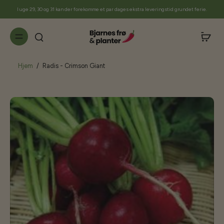
til
I uge 29, 30 og 31 kan der forekomme et par dages ekstra leveringstid grundet ferie.
indhold
Hjem
/
Radis - Crimson Giant