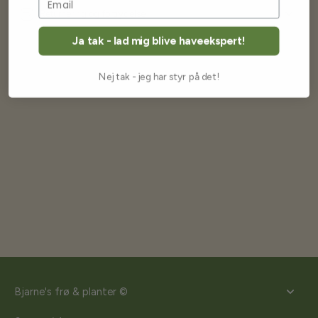
Returnering og fortrydelse
Ja tak - lad mig blive haveekspert!
Nej tak - jeg har styr på det!
Bjarne's frø & planter ©