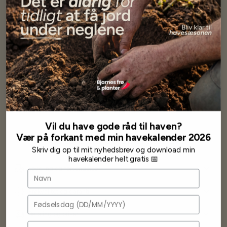
Har lige i går modtaget de fineste asparges kroner med posten
wauw en god kvalitet og størrelse.
Som skrevet før når jeg har skrevet med Bjarne har jeg altid mødt
venlighed og god service.
Jeg vil klart anbefale andre at købe her fra
Karsten Larsen
Vil du have gode råd til haven?
Vær på forkant med min havekalender 2026
Ofte stillede spørgsmål
Skriv dig op til mit nyhedsbrev og download min
havekalender helt gratis 📅
Levering og forsendelse
Navn
Frøkvalitet og garanti
Fødselsdag
Betaling og priser