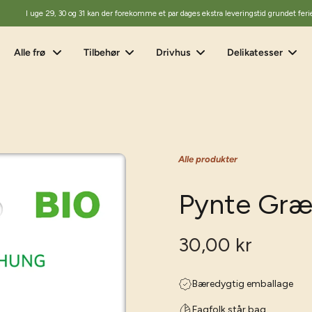
I uge 29, 30 og 31 kan der forekomme et par dages ekstra leveringstid grundet feri
Alle frø
Tilbehør
Drivhus
Delikatesser
Alle produkter
Pynte Græ
30,00 kr
Bæredygtig emballage
Fagfolk står bag