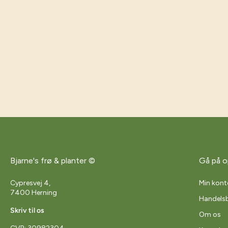
Bjarne's frø & planter ©
Gå på o
Cypresvej 4,
Min kont
7400 Herning
Handelsb
Skriv til os
Om os