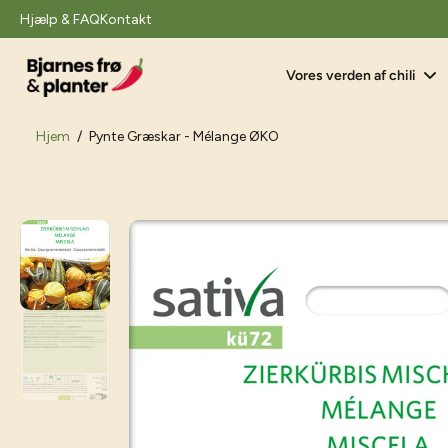
il
Hjælp & FAQ
Kontakt
indhold
Vores verden af chili
Hjem
/
Pynte Græskar - Mélange ØKO
Gå
til
produktoplysninger