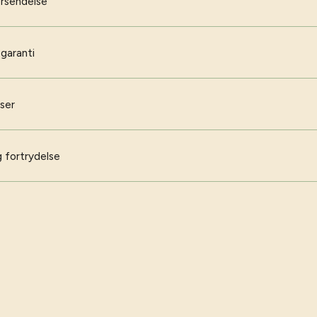
orsendelse
 garanti
iser
 fortrydelse