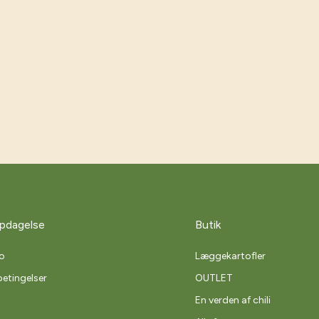
pdagelse
Butik
o
Læggekartofler
etingelser
OUTLET
En verden af chili