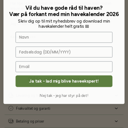
Har lige i går modtaget de fineste asparges kroner med posten
Vil du have gode råd til haven?
wauw en god kvalitet og størrelse.
Vær på forkant med min havekalender 2026
Som skrevet før når jeg har skrevet med Bjarne har jeg altid mødt
venlighed og god service.
Skriv dig op til mit nyhedsbrev og download min
Jeg vil klart anbefale andre at købe her fra
havekalender helt gratis 📅
Navn
Karsten Larsen
Fødselsdag
Ofte stillede spørgsmål
Ja tak - lad mig blive haveekspert!
Nej tak - jeg har styr på det!
Levering og forsendelse
Frøkvalitet og garanti
Betaling og priser