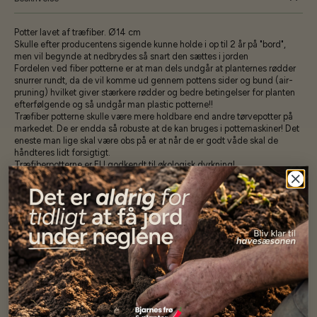
Potter lavet af træfiber. Ø14 cm
Skulle efter producentens sigende kunne holde i op til 2 år på "bord",
men vil begynde at nedbrydes så snart den sættes i jorden
Fordelen ved fiber potterne er at man dels undgår at planternes rødder
snurrer rundt, da de vil komme ud gennem pottens sider og bund (air-
pruning) hvilket giver stærkere rødder og bedre betingelser for planten
efterfølgende og så undgår man plastic potterne!!
Træfiber potterne skulle være mere holdbare end andre tørvepotter på
markedet. De er endda så robuste at de kan bruges i pottemaskiner! Det
eneste man lige skal være obs på er at når de er godt våde skal de
håndteres lidt forsigtigt.
Træfiberpotterne er EU godkendt til økologisk dyrkning!
Specifikationer
Se mere af Alle produkter
Vores kunder
siger...