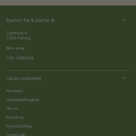
Bjarne's frø & planter ©
Cypresvej 4,
7400 Herning
Skriv til os
CVR: 30982304
Gå på opdagelse
Min konto
Handelsbetingelser
Om os
Kontakt os
Nyhedsindlæg
Fortrød køb