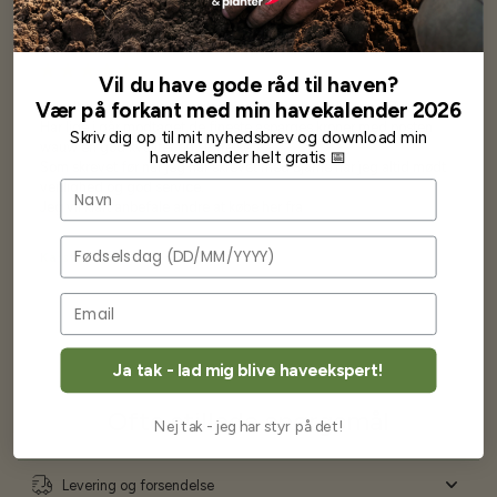
Vil du have gode råd til haven?
Vær på forkant med min havekalender 2026
Har altid kun mødt god vejledning og hjælp fra Barney (Bjarne)
Har lige i går modtaget de fineste asparges kroner med posten
Skriv dig op til mit nyhedsbrev og download min
wauw en god kvalitet og størrelse.
havekalender helt gratis 📅
Som skrevet før når jeg har skrevet med Bjarne har jeg altid mødt
Navn
venlighed og god service.
Jeg vil klart anbefale andre at købe her fra
Fødselsdag
Karsten Larsen
Ja tak - lad mig blive haveekspert!
Ofte stillede spørgsmål
Nej tak - jeg har styr på det!
Levering og forsendelse