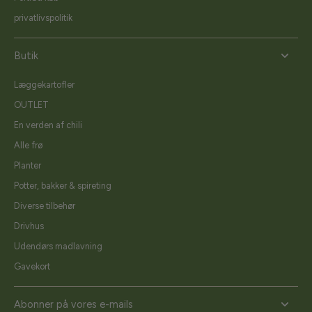
privatlivspolitik
Butik
Læggekartofler
OUTLET
En verden af chili
Alle frø
Planter
Potter, bakker & spireting
Diverse tilbehør
Drivhus
Udendørs madlavning
Gavekort
Abonner på vores e-mails