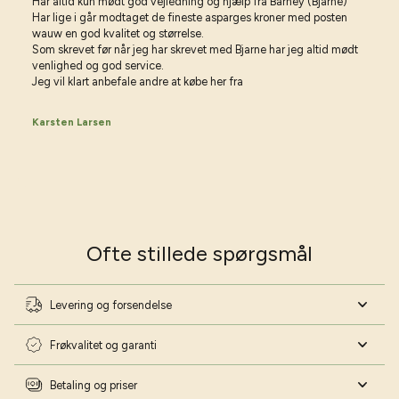
Har altid kun mødt god vejledning og hjælp fra Barney (Bjarne)
Har lige i går modtaget de fineste asparges kroner med posten
wauw en god kvalitet og størrelse.
Som skrevet før når jeg har skrevet med Bjarne har jeg altid mødt
venlighed og god service.
Jeg vil klart anbefale andre at købe her fra
Karsten Larsen
Ofte stillede spørgsmål
Levering og forsendelse
Frøkvalitet og garanti
Betaling og priser