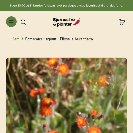
til
I uge 29, 30 og 31 kan der forekomme et par dages ekstra leveringstid grundet ferie.
indhold
Hjem
/
Pomerans Høgeurt - Pilosella Aurantiaca