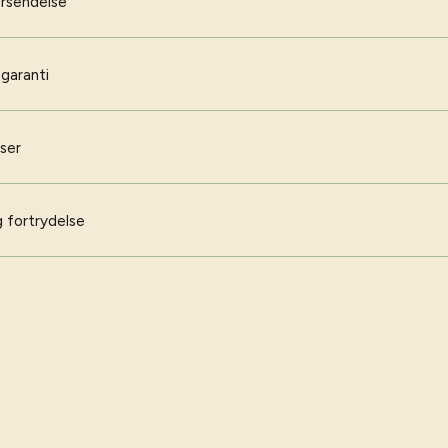
orsendelse
 garanti
iser
 fortrydelse