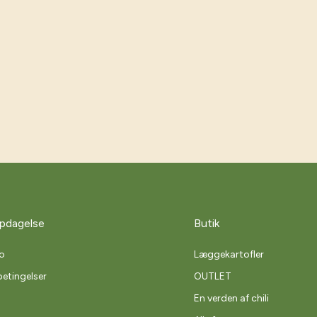
pdagelse
Butik
o
Læggekartofler
etingelser
OUTLET
En verden af chili