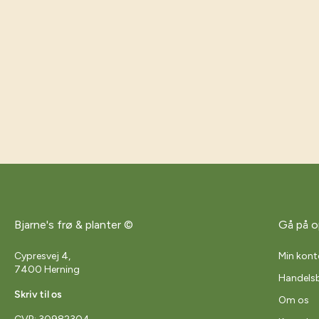
Bjarne's frø & planter ©
Gå på o
Cypresvej 4,
Min kont
7400 Herning
Handelsb
Skriv til os
Om os