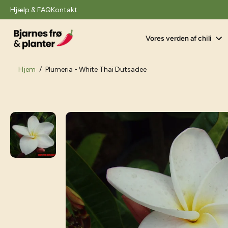
il
Hjælp & FAQ
Kontakt
indhold
Vores verden af chili
Hjem
/
Plumeria - White Thai Dutsadee
Gå
til
produktoplysninger