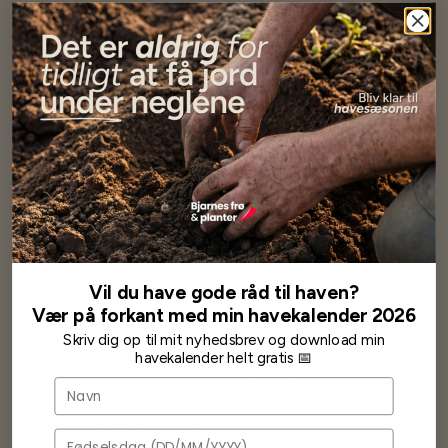
Har altid kun mødt god vejledning og hjælp fra Barney (Bjarne)
Har lige i går modtaget de fineste asparges kroner med posten
wauw en god kvalitet og størrelse.
Som skrevet før når jeg har skrevet med Bjarne har jeg altid mødt
venlighed og god service.
Jeg vil klart anbefale andre at købe her fra
Karsten Larsen
Vil du have gode råd til haven?
Vær på forkant med min havekalender 2026
Skriv dig op til mit nyhedsbrev og download min
havekalender helt gratis 📅
Ofte stillede spørgsmål
Navn
Levering og forsendelse
Fødselsdag