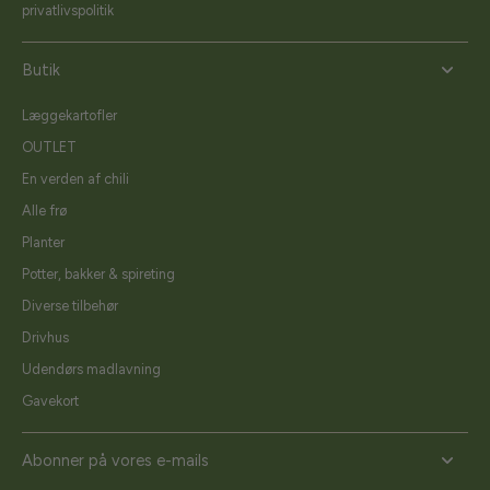
privatlivspolitik
Butik
Læggekartofler
OUTLET
En verden af chili
Alle frø
Planter
Potter, bakker & spireting
Diverse tilbehør
Drivhus
Udendørs madlavning
Gavekort
Abonner på vores e-mails