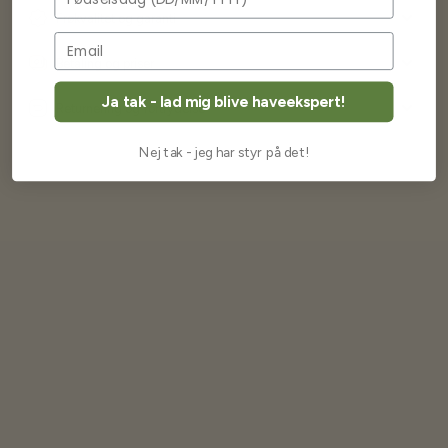
Frøkvalitet og garanti
Betaling og priser
Ja tak - lad mig blive haveekspert!
Returnering og fortrydelse
Nej tak - jeg har styr på det!