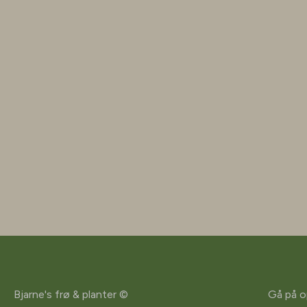
Bjarne's frø & planter ©
Gå på o