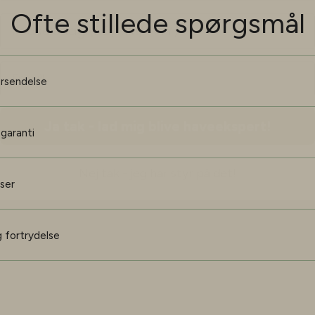
Ofte stillede spørgsmål
Ja tak - lad mig blive haveekspert!
orsendelse
Nej tak - jeg har styr på det!
 garanti
iser
 fortrydelse