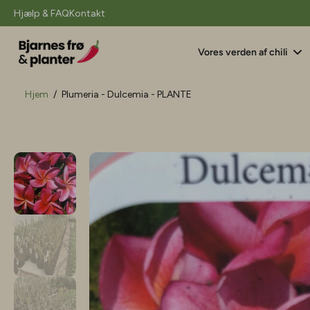
il
Hjælp & FAQ
Kontakt
indhold
Vores verden af chili
Hjem
/
Plumeria - Dulcemia - PLANTE
Gå
til
produktoplysninger