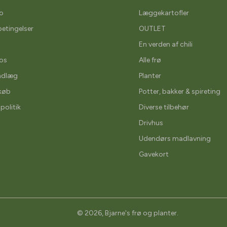
o
Læggekartofler
etingelser
OUTLET
En verden af chili
os
Alle frø
ndlæg
Planter
køb
Potter, bakker & spireting
spolitik
Diverse tilbehør
Drivhus
Udendørs madlavning
Gavekort
© 2026,
Bjarne's frø og planter
.