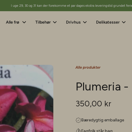
I uge 29, 30 og 31 kan der forekomme et par dages ekstra leveringstid grundet feri
Alle frø
Tilbehør
Drivhus
Delikatesser
Alle produkter
Plumeria 
350,00 kr
Bæredygtig emballage
Fagfolk står bag