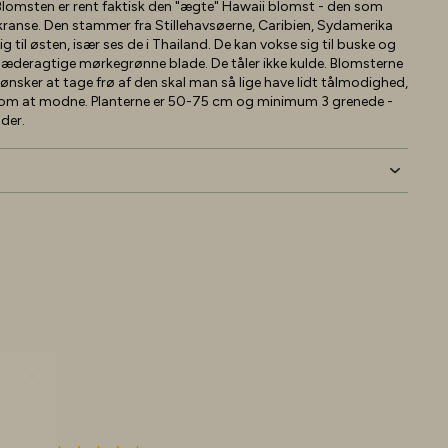
 Blomsten er rent faktisk den "ægte" Hawaii blomst - den som
kranse. Den stammer fra Stillehavsøerne, Caribien, Sydamerika
 til østen, især ses de i Thailand. De kan vokse sig til buske og
 læderagtige mørkegrønne blade. De tåler ikke kulde. Blomsterne
 ønsker at tage frø af den skal man så lige have lidt tålmodighed,
 om at modne. Planterne er 50-75 cm og minimum 3 grenede -
lder.