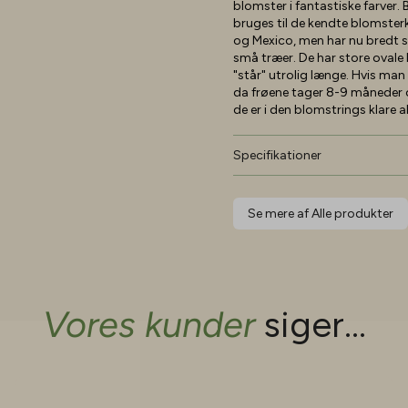
blomster i fantastiske farver.
bruges til de kendte blomster
og Mexico, men har nu bredt sig
små træer. De har store ovale
"står" utrolig længe. Hvis man
da frøene tager 8-9 måneder
de er i den blomstrings klare a
Specifikationer
Se mere af Alle produkter
Vores kunder
siger...