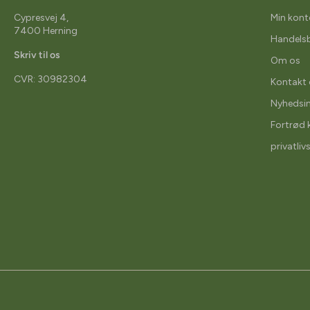
Cypresvej 4,
Min kont
7400 Herning
Handelsb
Skriv til os
Om os
CVR: 30982304
Kontakt 
Nyhedsi
Fortrød 
privatliv