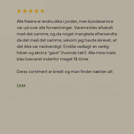
Alle frøene er endnu ikke i jorden, men kundeservice
var ud over alle forventninger. Varerne blev afsendt
med det samme, og da noget manglede eftersendte
de det med det samme, selvom jeg havde skrevet, at
det ikke var nødvendigt. Endda vedlagt en venlig
hilsen og ekstra “gave” (tusinde tak!). Alle mine mails
blev besvaret indenfor meget få timer.
Vil du have gode råd til haven?
r på forkant med min havekalender 2
Deres sortiment er bredt og man finder næsten alt.
Skriv dig op til mit nyhedsbrev og download min
Leaa
havekalender helt gratis 📅
Navn
Fødselsdag