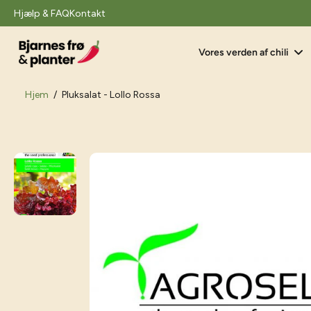
il
Hjælp & FAQ
Kontakt
indhold
Vores verden af chili
Hjem
/
Pluksalat - Lollo Rossa
Gå
til
produktoplysninger