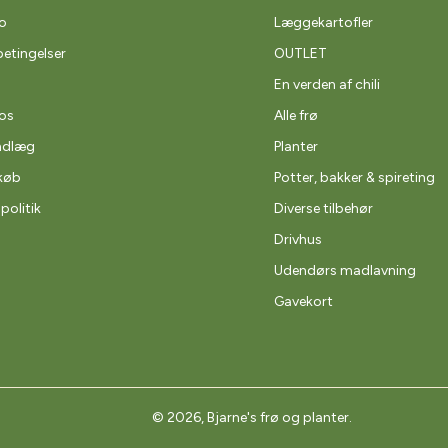
o
Læggekartofler
etingelser
OUTLET
En verden af chili
os
Alle frø
ndlæg
Planter
køb
Potter, bakker & spireting
spolitik
Diverse tilbehør
Drivhus
Udendørs madlavning
Gavekort
© 2026,
Bjarne's frø og planter
.