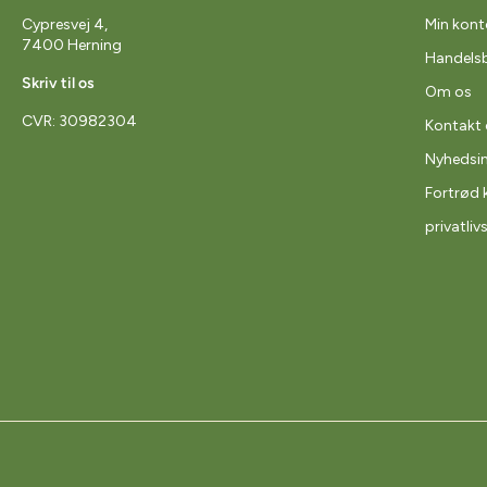
Cypresvej 4,
Min kont
7400 Herning
Handelsb
Skriv til os
Om os
CVR: 30982304
Kontakt 
Nyhedsi
Fortrød 
privatliv