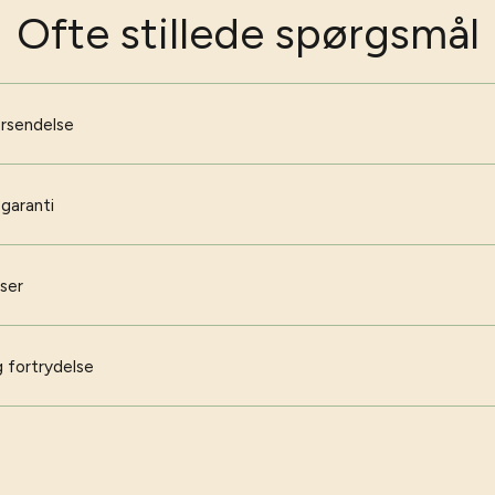
Ofte stillede spørgsmål
orsendelse
 garanti
iser
 fortrydelse