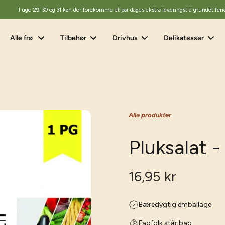
I uge 29, 30 og 31 kan der forekomme et par dages ekstra leveringstid grundet feri
Alle frø
Tilbehør
Drivhus
Delikatesser
Alle produkter
Pluksalat -
16,95 kr
Bæredygtig emballage
Fagfolk står bag