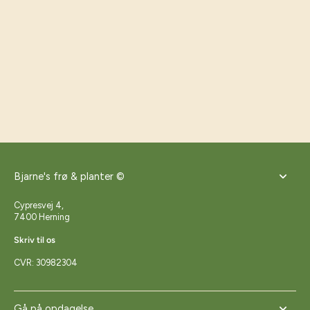
Bjarne's frø & planter ©
Cypresvej 4,
7400 Herning
Skriv til os
CVR: 30982304
Gå på opdagelse