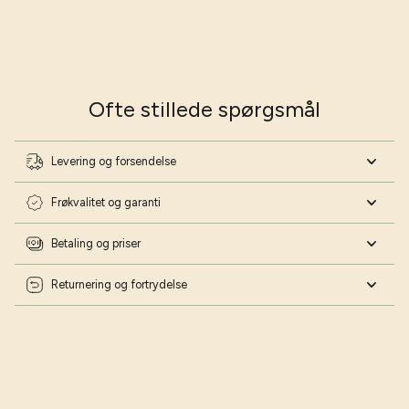
Vær på forkant med min havekalender 2026
Skriv dig op til mit nyhedsbrev og download min
havekalender helt gratis 📅
Navn
Ofte stillede spørgsmål
Fødselsdag
Levering og forsendelse
Ja tak - lad mig blive haveekspert!
Frøkvalitet og garanti
Nej tak - jeg har styr på det!
Betaling og priser
Returnering og fortrydelse