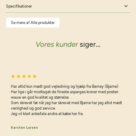
Specifikationer
Se mere af Alle produkter
Vores kunder
siger...
Har altid kun mødt god vejledning og hjælp fra Barney (Bjarne)
Har lige i går modtaget de fineste asparges kroner med posten
wauw en god kvalitet og størrelse.
Som skrevet før når jeg har skrevet med Bjarne har jeg altid mødt
venlighed og god service.
Jeg vil klart anbefale andre at købe her fra
Karsten Larsen
Vil du have gode råd til haven?