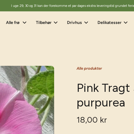
I uge 29, 30 og 31 kan der forekomme et par dages ekstra leveringstid grundet feri
Alle frø
Tilbehør
Drivhus
Delikatesser
Alle produkter
Pink Tragt
purpurea
18,00 kr