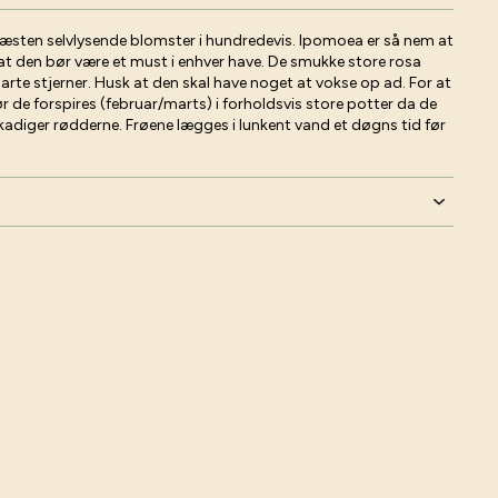
æsten selvlysende blomster i hundredevis. Ipomoea er så nem at
 at den bør være et must i enhver have. De smukke store rosa
arte stjerner. Husk at den skal have noget at vokse op ad. For at
 de forspires (februar/marts) i forholdsvis store potter da de
kadiger rødderne. Frøene lægges i lunkent vand et døgns tid før