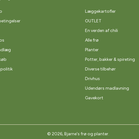
o
Læggekartofler
etingelser
OUTLET
En verden af chili
os
Alle frø
ndlæg
Planter
køb
Potter, bakker & spireting
spolitik
Diverse tilbehør
Drivhus
Udendørs madlavning
Gavekort
© 2026,
Bjarne's frø og planter
.