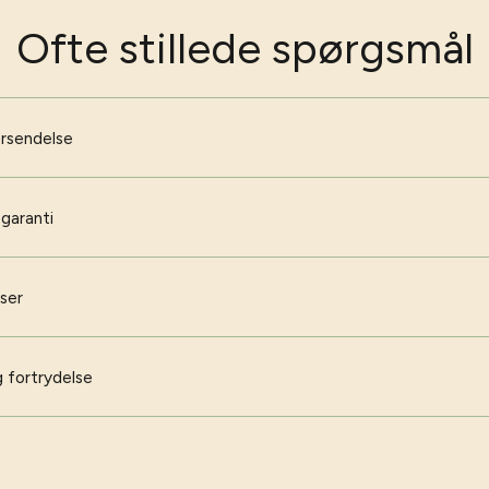
Ofte stillede spørgsmål
orsendelse
 garanti
iser
 fortrydelse