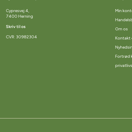
Cypresvej 4,
Min kont
7400 Herning
Handelsb
Skriv til os
Om os
CVR: 30982304
Kontakt 
Nyhedsi
Fortrød 
privatliv