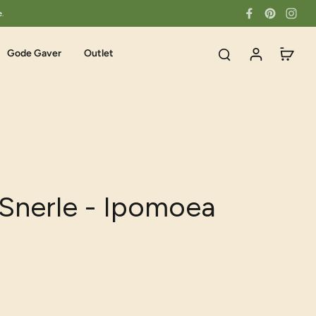
e.
Gode Gaver
Outlet
 Snerle - Ipomoea