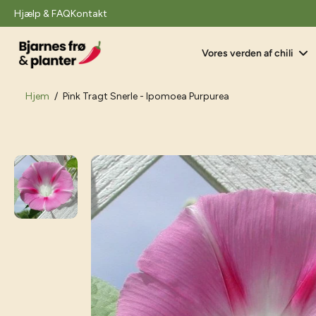
il
Hjælp & FAQ
Kontakt
indhold
Vores verden af chili
Hjem
/
Pink Tragt Snerle - Ipomoea Purpurea
Gå
til
produktoplysninger