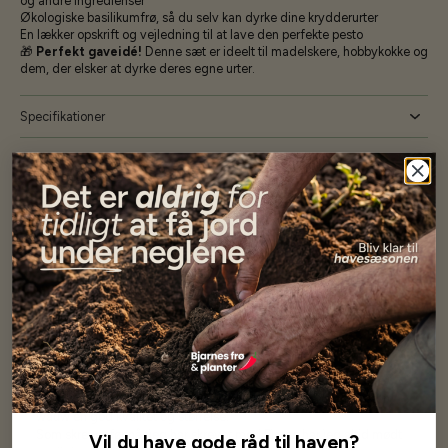
og andre ingredienser
Økologiske basilikumfrø, så du selv kan dyrke dine krydderurter
En lækker opskrift og vejledning til at lave den perfekte pesto
🎁
Perfekt gaveidé!
Denne sæt er ideelt til madelskere, hobbykokke og
dem, der elsker at dyrke deres egne urter.
Specifikationer
Se mere af Alle produkter
Vores kunder
siger...
Har altid kun mødt god vejledning og hjælp fra Barney (Bjarne)
Har lige i går modtaget de fineste asparges kroner med posten
wauw en god kvalitet og størrelse.
Som skrevet før når jeg har skrevet med Bjarne har jeg altid mødt
Vil du have gode råd til haven?