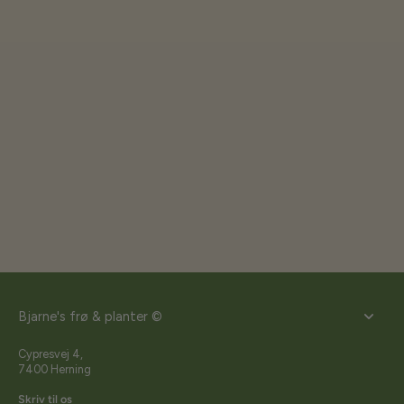
Bjarne's frø & planter ©
Cypresvej 4,
7400 Herning
Skriv til os