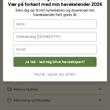
venlighed og god service.
Vær på forkant med min havekalender 2026
Jeg vil klart anbefale andre at købe her fra
Skriv dig op til mit nyhedsbrev og download min
havekalender helt gratis 📅
Karsten Larsen
Navn
Fødselsdag
Ofte stillede spørgsmål
Ja tak - lad mig blive haveekspert!
Levering og forsendelse
Nej tak - jeg har styr på det!
Frøkvalitet og garanti
Betaling og priser
Returnering og fortrydelse