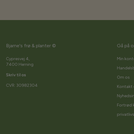
Bjarne's frø & planter ©
Gå på o
Cypresvej 4,
Min kont
7400 Herning
Handelsb
Skriv til os
Om os
CVR: 30982304
Kontakt 
Nyhedsi
Fortrød 
privatliv