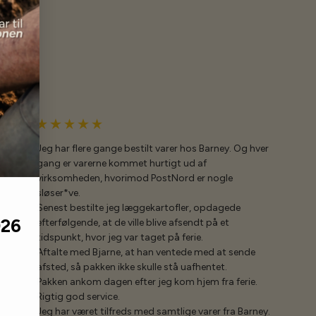
Jeg har flere gange bestilt varer hos Barney. Og hver
gang er varerne kommet hurtigt ud af
virksomheden, hvorimod PostNord er nogle
sløser*ve.
Senest bestilte jeg læggekartofler, opdagede
026
efterfølgende, at de ville blive afsendt på et
tidspunkt, hvor jeg var taget på ferie.
Aftalte med Bjarne, at han ventede med at sende
afsted, så pakken ikke skulle stå uafhentet.
Pakken ankom dagen efter jeg kom hjem fra ferie.
Rigtig god service.
Jeg har været tilfreds med samtlige varer fra Barney.