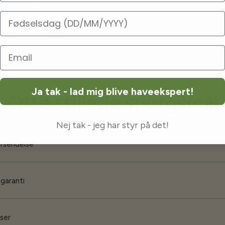
Leaa
Fødselsdag
Ja tak - lad mig blive haveekspert!
Ofte stillede spørgsmål
Nej tak - jeg har styr på det!
orsendelse
 garanti
iser