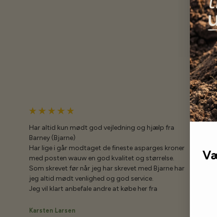
Har altid kun mødt god vejledning og hjælp fra
Barney (Bjarne)
Har lige i går modtaget de fineste asparges kroner
Væ
med posten wauw en god kvalitet og størrelse.
Som skrevet før når jeg har skrevet med Bjarne har
jeg altid mødt venlighed og god service.
Jeg vil klart anbefale andre at købe her fra
Karsten Larsen