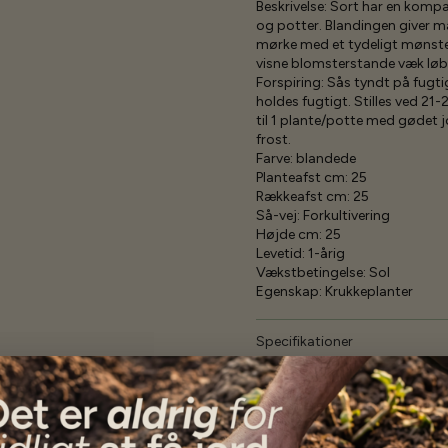
Beskrivelse:
Sort har en kompa
og potter. Blandingen giver ma
mørke med et tydeligt mønster.
visne blomsterstande væk løben
Forspiring:
Sås tyndt på fugti
holdes fugtigt. Stilles ved 21-2
til 1 plante/potte med gødet jo
frost.
Farve:
blandede
Planteafst cm:
25
Rækkeafst cm:
25
Så-vej:
Forkultivering
Højde cm:
25
Levetid:
1-årig
Vækstbetingelse:
Sol
Egenskap:
Krukkeplanter
Specifikationer
Se mere af Alle produkter