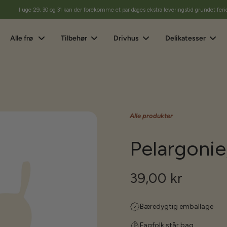
I uge 29, 30 og 31 kan der forekomme et par dages ekstra leveringstid grundet feri
Alle frø
Tilbehør
Drivhus
Delikatesser
Alle produkter
Pelargonie,
39,00 kr
Bæredygtig emballage
Fagfolk står bag