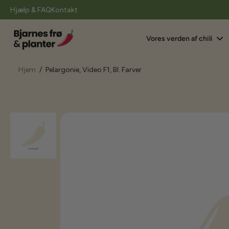
il
Hjælp & FAQ
Kontakt
indhold
Vores verden af chili
Hjem
/
Pelargonie, Video F1, Bl. Farver
Gå
til
produktoplysninger