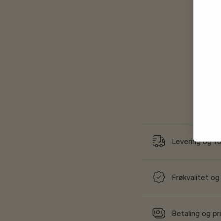
Levering og f
Frøkvalitet og
Betaling og pr