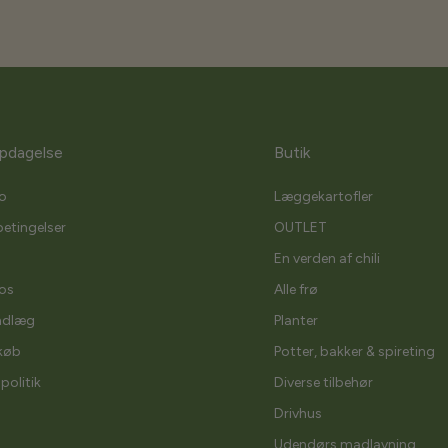
pdagelse
Butik
o
Læggekartofler
etingelser
OUTLET
En verden af chili
os
Alle frø
ndlæg
Planter
køb
Potter, bakker & spireting
spolitik
Diverse tilbehør
Drivhus
Udendørs madlavning