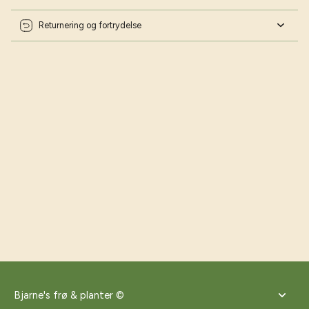
Returnering og fortrydelse
Bjarne's frø & planter ©