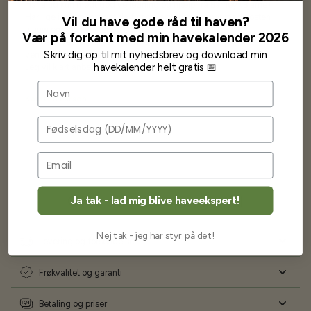
Har altid kun mødt god vejledning og hjælp fra Barney (Bjarne)
Har lige i går modtaget de fineste asparges kroner med posten
Vil du have gode råd til haven?
wauw en god kvalitet og størrelse.
Vær på forkant med min havekalender 2026
Som skrevet før når jeg har skrevet med Bjarne har jeg altid mødt
Skriv dig op til mit nyhedsbrev og download min
venlighed og god service.
havekalender helt gratis 📅
Jeg vil klart anbefale andre at købe her fra
Navn
Karsten Larsen
Fødselsdag
Ofte stillede spørgsmål
Ja tak - lad mig blive haveekspert!
Nej tak - jeg har styr på det!
Levering og forsendelse
Frøkvalitet og garanti
Betaling og priser