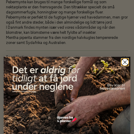
Pebermynte kan bruges til mange forskellige formål og som
nektarplante er den fremragende. Den tiltrækker specielt de små
dagsommerfugle, honningbier og mange forskellige fluer.
Pebermynte er perfekt til de fugtige hjørner ved havedammen, men gror
også fint andre steder, både i den almindelige og lidt tørre jord.
I Danmark findes mynten især ved vores vådområder og når den
blomstrer, kan blomsterne være helt fyldte af insekter.
Mentha piperita stammer fra den nordlige halvkugles tempererede
zoner samt Sydafrika og Australien.
Specifikationer
Se mere af Alle produkter
Vores kunder
siger...