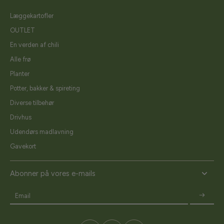
Læggekartofler
OUTLET
En verden af chili
Alle frø
Planter
Potter, bakker & spireting
Diverse tilbehør
Drivhus
Udendørs madlavning
Gavekort
Abonner på vores e-mails
Email