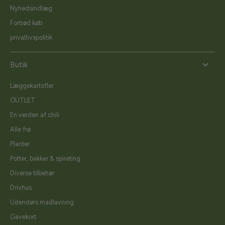
Nyhedsindlæg
Fortrød køb
privatlivspolitik
Butik
Læggekartofler
OUTLET
En verden af chili
Alle frø
Planter
Potter, bakker & spireting
Diverse tilbehør
Drivhus
Udendørs madlavning
Gavekort