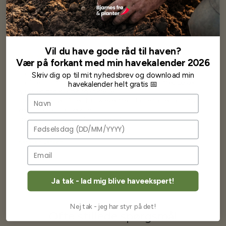
Vores kunder
siger...
Vil du have gode råd til haven?
Vær på forkant med min havekalender 2026
Har altid kun mødt god vejledning og hjælp fra Barney (Bjarne)
Skriv dig op til mit nyhedsbrev og download min
Har lige i går modtaget de fineste asparges kroner med posten
havekalender helt gratis 📅
wauw en god kvalitet og størrelse.
Navn
Som skrevet før når jeg har skrevet med Bjarne har jeg altid mødt
venlighed og god service.
Jeg vil klart anbefale andre at købe her fra
Fødselsdag
Karsten Larsen
Ja tak - lad mig blive haveekspert!
Nej tak - jeg har styr på det!
Ofte stillede spørgsmål