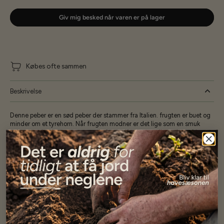
Giv mig besked når varen er på lager
Købes ofte sammen
Beskrivelse
Denne peber er en sød peber der stammer fra Italien. frugten er buet og
minder om et tyrehorn. Når frugten modner er det lige som en smuk
solopgang i gule, orange og røde farver. Kødet er mellemtykt, saftigt og
lækkert.
Specifikationer
Se mere af Alle produkter