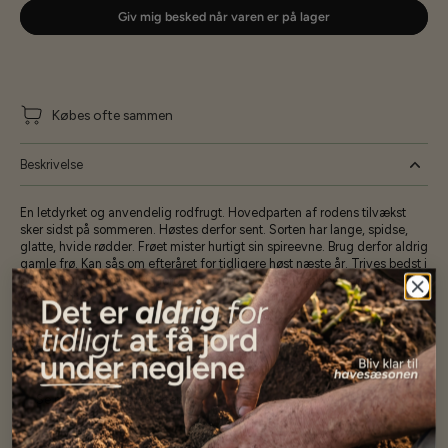
Giv mig besked når varen er på lager
Købes ofte sammen
Beskrivelse
En letdyrket og anvendelig rodfrugt. Hovedparten af rodens tilvækst
sker sidst på sommeren. Høstes derfor sent. Sorten har lange, spidse,
glatte, hvide rødder. Frøet mister hurtigt sin spireevne. Brug derfor aldrig
gamle frø. Kan sås om efteråret for tidligere høst næste år. Trives bedst i
porøs, muld- og sandrig jord, men ellers nøjsom. Vandes ved tørke.
4 gram frø
Specifikationer
Se mere af Alle produkter