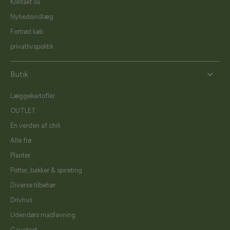
Kontakt os
Nyhedsindlæg
Fortrød køb
privatlivspolitik
Butik
Læggekartofler
OUTLET
En verden af chili
Alle frø
Planter
Potter, bakker & spireting
Diverse tilbehør
Drivhus
Udendørs madlavning
Gavekort