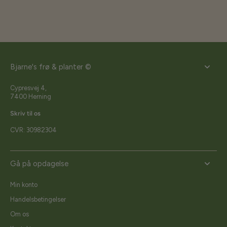
Bjarne's frø & planter ©
Cypresvej 4,
7400 Herning
Skriv til os
CVR: 30982304
Gå på opdagelse
Min konto
Handelsbetingelser
Om os