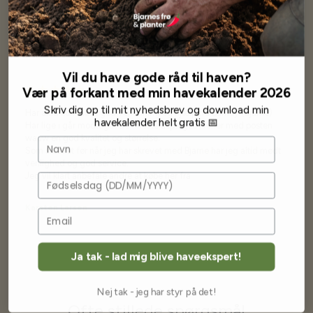
Vores kunder
siger...
Vil du have gode råd til haven?
Vær på forkant med min havekalender 2026
Skriv dig op til mit nyhedsbrev og download min
Har altid kun mødt god vejledning og hjælp fra Barney (Bjarne)
havekalender helt gratis 📅
Har lige i går modtaget de fineste asparges kroner med posten
wauw en god kvalitet og størrelse.
Navn
Som skrevet før når jeg har skrevet med Bjarne har jeg altid mødt
venlighed og god service.
Jeg vil klart anbefale andre at købe her fra
Fødselsdag
Karsten Larsen
Ja tak - lad mig blive haveekspert!
Nej tak - jeg har styr på det!
Ofte stillede spørgsmål