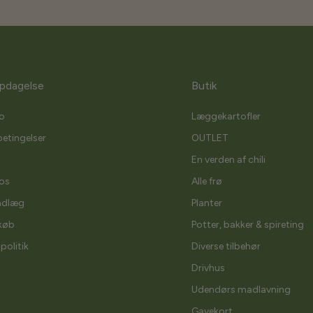
pdagelse
Butik
o
Læggekartofler
etingelser
OUTLET
En verden af chili
os
Alle frø
ndlæg
Planter
køb
Potter, bakker & spireting
spolitik
Diverse tilbehør
Drivhus
Udendørs madlavning
Gavekort