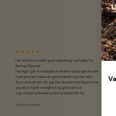
Har altid kun mødt god vejledning og hjælp fra
Barney (Bjarne)
Har lige i går modtaget de fineste asparges kroner
med posten wauw en god kvalitet og størrelse.
Væ
Som skrevet før når jeg har skrevet med Bjarne har
jeg altid mødt venlighed og god service.
Jeg vil klart anbefale andre at købe her fra
Karsten Larsen