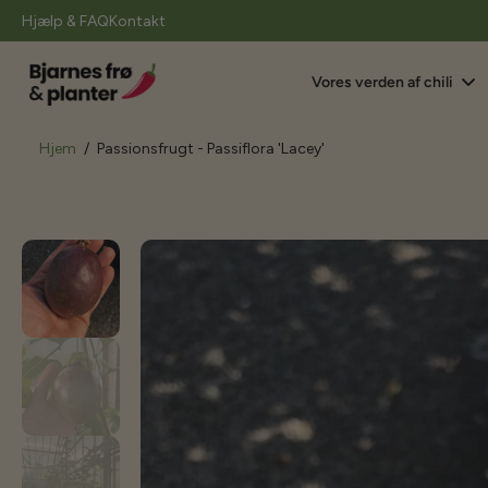
il
Hjælp & FAQ
Kontakt
indhold
Vores verden af chili
Hjem
/
Passionsfrugt - Passiflora 'Lacey'
Gå
til
produktoplysninger