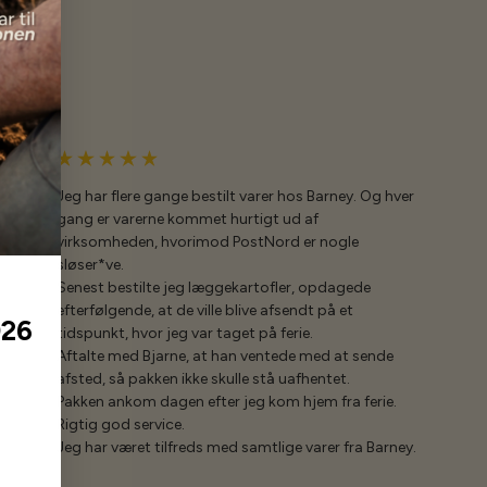
Jeg har flere gange bestilt varer hos Barney. Og hver
gang er varerne kommet hurtigt ud af
virksomheden, hvorimod PostNord er nogle
sløser*ve.
Senest bestilte jeg læggekartofler, opdagede
efterfølgende, at de ville blive afsendt på et
026
tidspunkt, hvor jeg var taget på ferie.
Aftalte med Bjarne, at han ventede med at sende
afsted, så pakken ikke skulle stå uafhentet.
Pakken ankom dagen efter jeg kom hjem fra ferie.
Rigtig god service.
Jeg har været tilfreds med samtlige varer fra Barney.