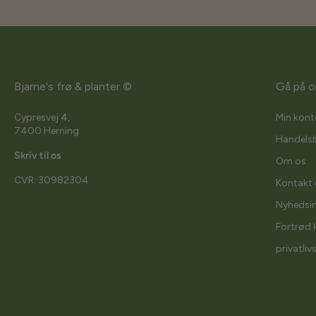
Bjarne's frø & planter ©
Gå på o
Cypresvej 4,
Min kont
7400 Herning
Handelsb
Skriv til os
Om os
CVR: 30982304
Kontakt 
Nyhedsi
Fortrød 
privatliv