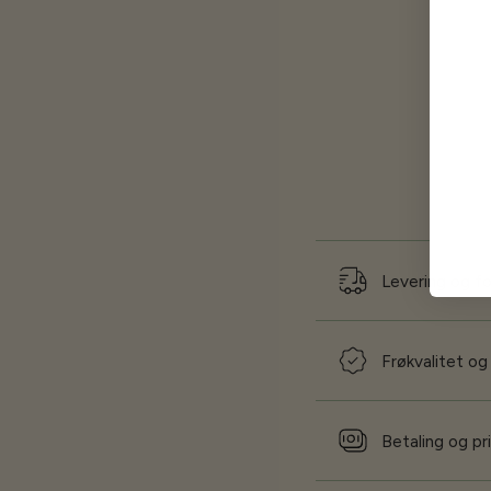
Levering og f
Frøkvalitet og
Betaling og pr