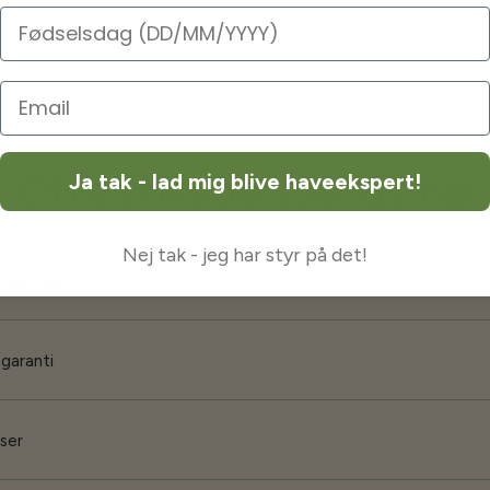
Fødselsdag
Ofte stillede spørgsmål
Ja tak - lad mig blive haveekspert!
Nej tak - jeg har styr på det!
orsendelse
 garanti
iser