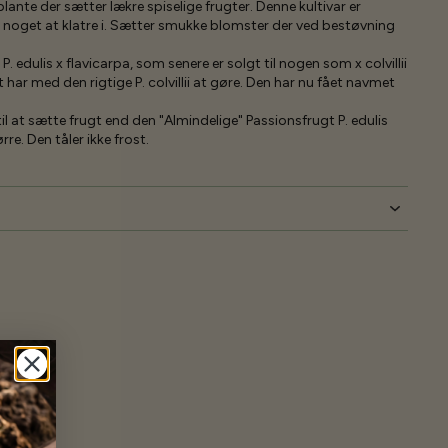
plante der sætter lækre spiselige frugter. Denne kultivar er
 noget at klatre i. Sætter smukke blomster der ved bestøvning
P. edulis x flavicarpa, som senere er solgt til nogen som x colvillii
t har med den rigtige P. colvillii at gøre. Den har nu fået navmet
l at sætte frugt end den "Almindelige" Passionsfrugt P. edulis
rre. Den tåler ikke frost.