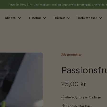
I uge 29, 30 og 31 kan der forekomme et par dages ekstra leveringstid grundet feri
Alle frø
Tilbehør
Drivhus
Delikatesser
Alle produkter
Passionsfru
25,00 kr
Bæredygtig emballage
Fagfolk står bag