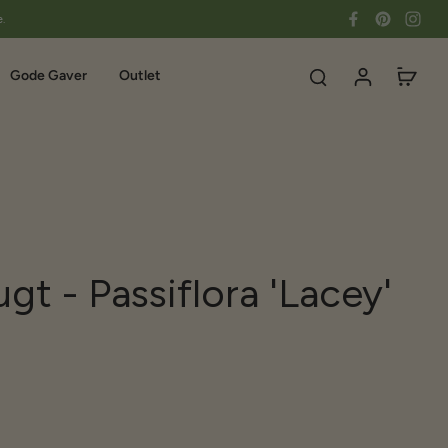
e.
Gode Gaver
Outlet
gt - Passiflora 'Lacey'