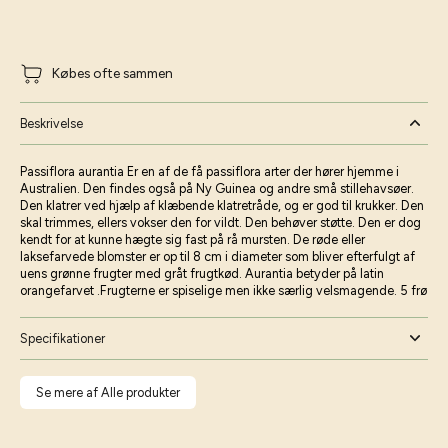
Købes ofte sammen
Beskrivelse
Passiflora aurantia Er en af de få passiflora arter der hører hjemme i
Australien. Den findes også på Ny Guinea og andre små stillehavsøer.
Den klatrer ved hjælp af klæbende klatretråde, og er god til krukker. Den
skal trimmes, ellers vokser den for vildt. Den behøver støtte. Den er dog
kendt for at kunne hægte sig fast på rå mursten. De røde eller
laksefarvede blomster er op til 8 cm i diameter som bliver efterfulgt af
uens grønne frugter med gråt frugtkød. Aurantia betyder på latin
orangefarvet .Frugterne er spiselige men ikke særlig velsmagende. 5 frø
Specifikationer
Se mere af Alle produkter