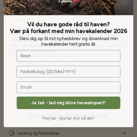
Vil du have gode råd til haven?
Vær på forkant med min havekalender 2026
Har altid kun mødt god vejledning og hjælp fra Barney (Bjarne)
Har lige i går modtaget de fineste asparges kroner med posten
Skriv dig op til mit nyhedsbrev og download min
wauw en god kvalitet og størrelse.
havekalender helt gratis 📅
Som skrevet før når jeg har skrevet med Bjarne har jeg altid mødt
venlighed og god service.
Navn
Jeg vil klart anbefale andre at købe her fra
Fødselsdag
Karsten Larsen
Ja tak - lad mig blive haveekspert!
Ofte stillede spørgsmål
Nej tak - jeg har styr på det!
Levering og forsendelse