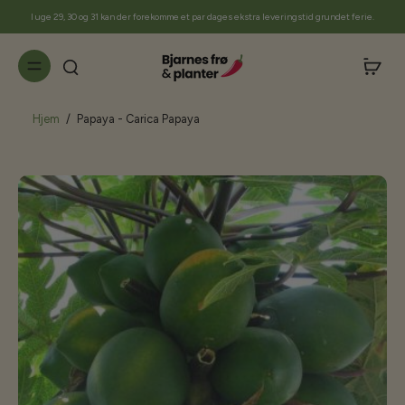
til
I uge 29, 30 og 31 kan der forekomme et par dages ekstra leveringstid grundet ferie.
indhold
Hjem
/
Papaya - Carica Papaya