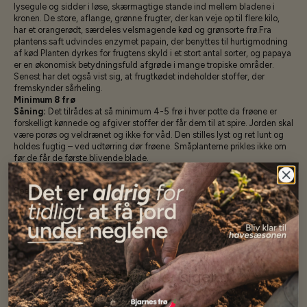
lysegule og sidder i løse, skærmagtige stande ind mellem bladene i
kronen. De store, aflange, grønne frugter, der kan veje op til flere kilo,
har et orangerødt, særdeles velsmagende kød og grønsorte frø.Fra
plantens saft udvindes enzymet papain, der benyttes til hurtigmodning
af kød Planten dyrkes for frugtens skyld i et stort antal sorter, og papaya
er en økonomisk betydningsfuld afgrøde i mange tropiske områder.
Senest har det også vist sig, at frugtkødet indeholder stoffer, der
fremskynder sårheling.
Minimum 8 frø
Såning:
Det tilrådes at så minimum 4-5 frø i hver potte da frøene er
forskelligt kønnede og afgiver stoffer der får dem til at spire. Jorden skal
være porøs og veldrænet og ikke for våd. Den stilles lyst og ret lunt og
holdes fugtig – ved udtørring dør frøene. Småplanterne prikles ikke om
før de får de første blivende blade.
Specifikationer
Se mere af Alle produkter
Vores kunder
siger...