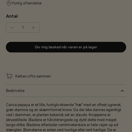
Hurtig afsendelse
Antal
Giv mig besked når varen er på lager
Købes ofte sammen
Beskrivelse
Carica papaya er et lille, hurtigtvoksende "træ" med en oftest ugrenet,
grøn stamme og en skærmformet krone. Da der ikke dannes egentligt
ved i stammen, er planten botanisk set en staude. Knopperne er
skruestillede. Bladene er håndstrengede og dybt delte med meget
lange stilke. Bladene efterlader cemtimeterstore ar hele vejen op ad
stænglen. Blomsterne er enten rent hunlige eller rent hanlige. De er