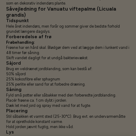
som en dekorativ indendørs plante.
Såvejledning for Vanuatu viftepalme (Licuala
grandis)
Tidspunkt
Hele året indendørs, men forår og sommer giver de bedste forhold
grundet længere dagslys.
Forberedelse af frø
Frøbehandling:
Frøene har en hård skal. Blødgør dem ved at lægge dem i lunkent vand i
48 timer før såning.
Skift vandet dagligt for at undgå bakterievækst.
Såjord
Brug en veldrænet jordblanding, som kan bestå af:
50% såjord
25% kokosfibre eller sphagnum
25% perlite eller sand for at forbedre dræning.
Såning
Fyld små potter eller såbakker med den forberedte jordblanding.
Placér frøene ca. 1 cm dybt i jorden.
Dæk let med jord og spray med vand for at fugte.
Placering
Stil såbakken et varmt sted (25-30°C). Brug evt. en undervarmemåtte
for at opretholde konstant varme.
Hold jorden jævnt fugtig, men ikke våd.
Lys