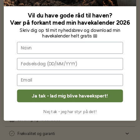
Har altid kun mødt god vejledning og hjælp fra Barney (Bjarne)
Vil du have gode råd til haven?
Har lige i går modtaget de fineste asparges kroner med posten
Vær på forkant med min havekalender 2026
wauw en god kvalitet og størrelse.
Skriv dig op til mit nyhedsbrev og download min
Som skrevet før når jeg har skrevet med Bjarne har jeg altid mødt
havekalender helt gratis 📅
venlighed og god service.
Jeg vil klart anbefale andre at købe her fra
Navn
Karsten Larsen
Fødselsdag
Ja tak - lad mig blive haveekspert!
Ofte stillede spørgsmål
Nej tak - jeg har styr på det!
Levering og forsendelse
Frøkvalitet og garanti