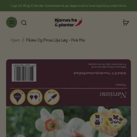
til
I uge 29, 30 og 31 kan der forekomme et par dages ekstra leveringstid grundet ferie.
indhold
Hjem
/
Påske Og Pinse Lilje Løg - Pink Mix