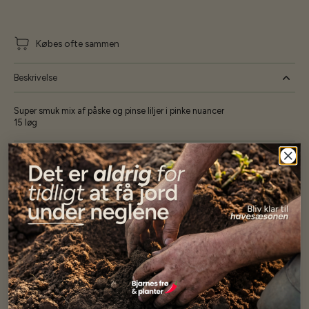
Købes ofte sammen
Beskrivelse
Super smuk mix af påske og pinse liljer i pinke nuancer
15 løg
Specifikationer
Se mere af Blomsterløg og -knolde
Vores kunder
siger...