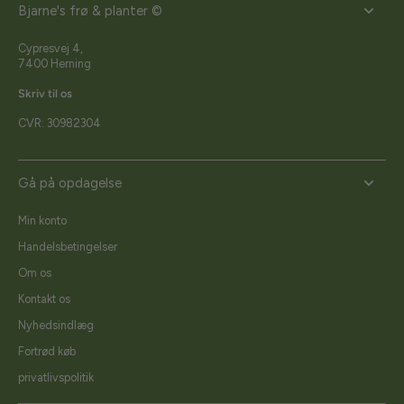
Bjarne's frø & planter ©
Cypresvej 4,
7400 Herning
Skriv til os
CVR: 30982304
Gå på opdagelse
Min konto
Handelsbetingelser
Om os
Kontakt os
Nyhedsindlæg
Fortrød køb
privatlivspolitik