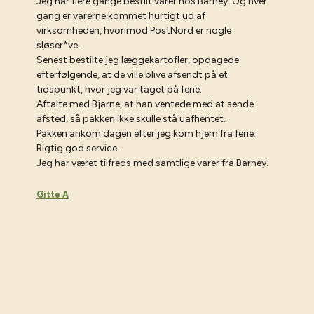
Jeg har flere gange bestilt varer hos Barney. Og hver
gang er varerne kommet hurtigt ud af
virksomheden, hvorimod PostNord er nogle
sløser*ve.
Senest bestilte jeg læggekartofler, opdagede
efterfølgende, at de ville blive afsendt på et
tidspunkt, hvor jeg var taget på ferie.
Aftalte med Bjarne, at han ventede med at sende
afsted, så pakken ikke skulle stå uafhentet.
Pakken ankom dagen efter jeg kom hjem fra ferie.
Rigtig god service.
Jeg har været tilfreds med samtlige varer fra Barney.
Gitte A