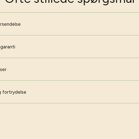
orsendelse
 garanti
iser
 fortrydelse