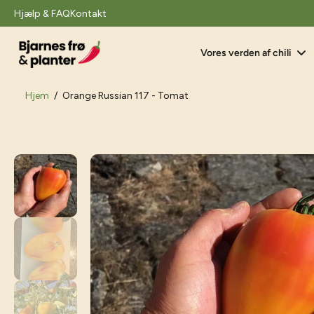
il
Hjælp & FAQ
Kontakt
indhold
Vores verden af chili
Hjem
/
Orange Russian 117 - Tomat
Gå
til
produktoplysninger