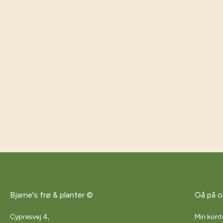
Bjarne's frø & planter ©
Gå på o
Cypresvej 4,
Min kont