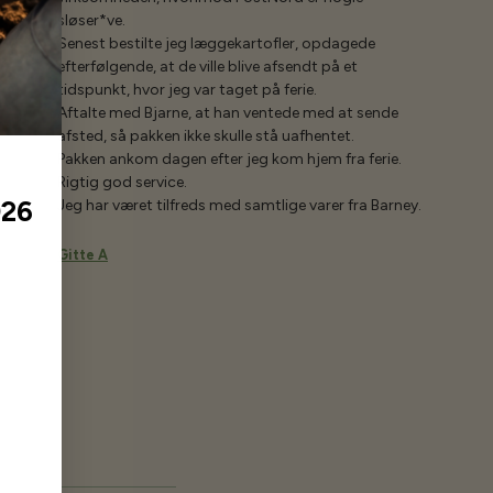
sløser*ve.
Senest bestilte jeg læggekartofler, opdagede
efterfølgende, at de ville blive afsendt på et
tidspunkt, hvor jeg var taget på ferie.
Aftalte med Bjarne, at han ventede med at sende
afsted, så pakken ikke skulle stå uafhentet.
Pakken ankom dagen efter jeg kom hjem fra ferie.
Rigtig god service.
026
Jeg har været tilfreds med samtlige varer fra Barney.
Gitte A