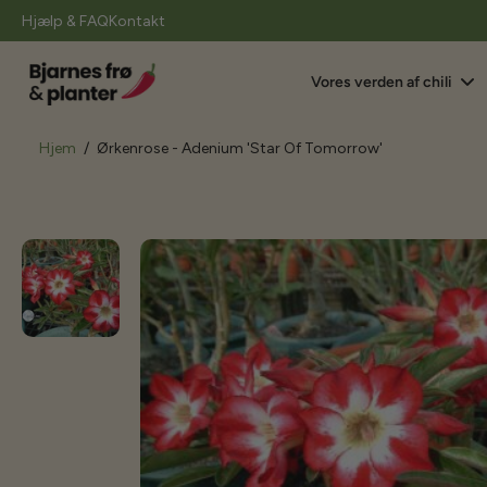
il
Hjælp & FAQ
Kontakt
indhold
Vores verden af chili
Hjem
/
Ørkenrose - Adenium 'Star Of Tomorrow'
Gå
til
produktoplysninger