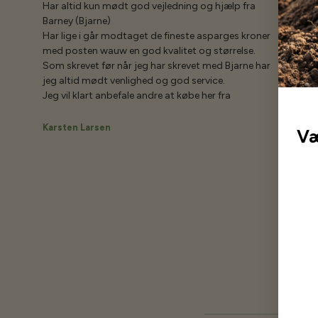
Har altid kun mødt god vejledning og hjælp fra
Barney (Bjarne)
Har lige i går modtaget de fineste asparges kroner
med posten wauw en god kvalitet og størrelse.
Som skrevet før når jeg har skrevet med Bjarne har
jeg altid mødt venlighed og god service.
Jeg vil klart anbefale andre at købe her fra
Karsten Larsen
Væ