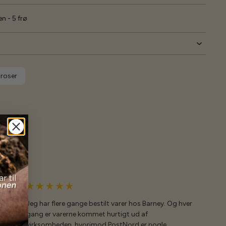
n - 5 frø
nroser
Jeg har flere gange bestilt varer hos Barney. Og hver
gang er varerne kommet hurtigt ud af
virksomheden, hvorimod PostNord er nogle