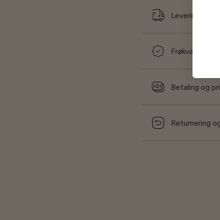
Levering og f
Frøkvalitet og
Betaling og pr
Returnering og