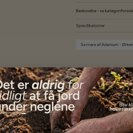
Beskrivelse - se kategoriforside
Specifikationer
Se mere af Adenium - Ørke
Vores kunder
siger...
Alle frøene er endnu ikke i jorden, men kundeservice