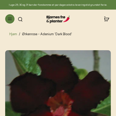
til
I uge 29, 30 og 31 kan der forekomme et par dages ekstra leveringstid grundet ferie.
indhold
Hjem
/
Ørkenrose - Adenium 'Dark Blood'