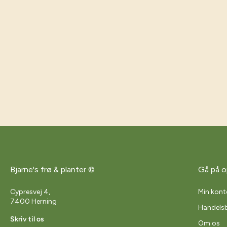
Bjarne's frø & planter ©
Gå på o
Cypresvej 4,
Min kont
7400 Herning
Handelsb
Skriv til os
Om os