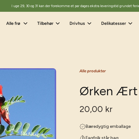
I uge 29, 30 og 31 kan der forekomme et par dages ekstra leveringstid grundet feri
Alle frø
Tilbehør
Drivhus
Delikatesser
Alle produkter
Ørken Ært
20,00 kr
Bæredygtig emballage
Fagfolk står bag