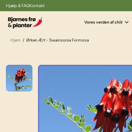
il
Hjælp & FAQ
Kontakt
indhold
Vores verden af chili
Hjem
/
Ørken Ært - Swainsonia Formosa
Gå
til
produktoplysninger