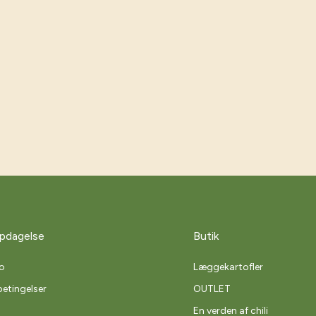
pdagelse
Butik
o
Læggekartofler
etingelser
OUTLET
En verden af chili