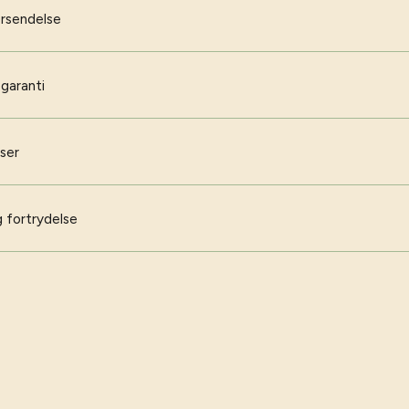
orsendelse
 garanti
iser
 fortrydelse