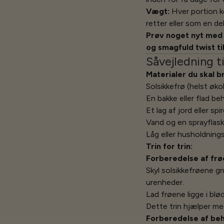
Vægt:
Hver portion ko
retter eller som en de
Prøv noget nyt med 
og smagfuld twist ti
Såvejledning t
Materialer du skal b
Solsikkefrø (helst øko
En bakke eller flad beho
Et lag af jord eller sp
Vand og en sprayflas
Låg eller husholdnings
Trin for trin:
Forberedelse af frø
Skyl solsikkefrøene g
urenheder.
Lad frøene ligge i blød
Dette trin hjælper me
Forberedelse af be