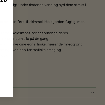
er forsigtigt under rindende vand og nyd dem straks i
a det kan føre til skimmel. Hold jorden fugtig, men
rerne i køleskabet for at forlænge deres
ke bruger dem alle på én gang.
kan du dyrke dine egne friske, nærende mikrogrønt
mme og nyde den fantastiske smag og
dele!