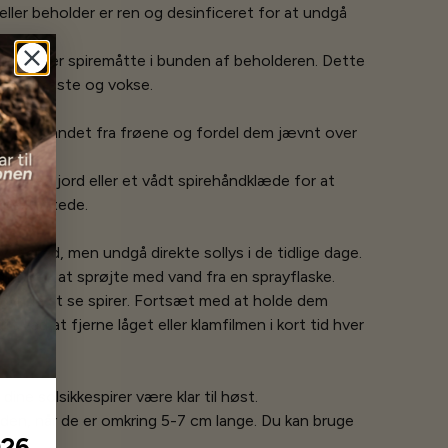
 eller beholder er ren og desinficeret for at undgå
 jord eller spiremåtte i bunden af beholderen. Dette
at rodfæste og vokse.
, dræn vandet fra frøene og fordel dem jævnt over
dt lag jord eller et vådt spirehåndklæde for at
 beskyttede.
yst sted, men undgå direkte sollys i de tidlige dage.
tig ved at sprøjte med vand fra en sprayflaske.
egynde at se spirer. Fortsæt med at holde dem
t ved at fjerne låget eller klamfilmen i kort tid hver
 dine solsikkespirer være klar til høst.
rden, når de er omkring 5-7 cm lange. Du kan bruge
026