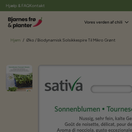
il
Hjælp & FAQ
Kontakt
indhold
Vores verden af chili
Hjem
/
Øko / Biodynamisk Solsikkespire Til Mikro Grønt
Gå
til
produktoplysninger