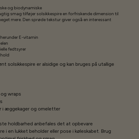
giske og biodynamiske
ig smag tilføjer solsikkespire en forfriskende dimension til
eget mere. Den sprøde tekstur giver også en interessant
, herunder E-vitamin
selen
elle fedtsyrer
dhold
nt solsikkespire er alsidige og kan bruges på utallige
h og wraps
es
 i æggekager og omeletter
ste holdbarhed anbefales det at opbevare
re i en lukket beholder eller pose i køleskabet. Brug
 optimal friskhed og smag.