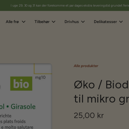
I uge 29, 30 og 31 kan der forekomme et par dages ekstra leveringstid grundet feri
Alle frø
Tilbehør
Drivhus
Delikatesser
Alle produkter
Øko / Biod
til mikro g
25,00 kr