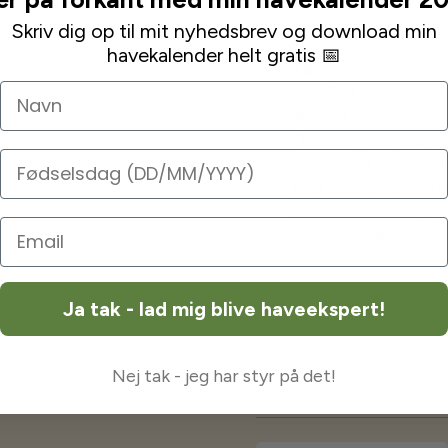
Skyl dine solsikkespir
Skriv dig op til mit nyhedsbrev og download min
dine yndlingsretter.
havekalender helt gratis 📅
Tip:
Navn
Undgå at overvande, d
ikke våd.
Opbevar frøene og spi
Fødselsdag
holdbarhed, hvis du ik
Med disse enkle trin 
solsikkespire derhje
sundhedsmæssige for
Ja tak - lad mig blive haveekspert!
Nej tak - jeg har styr på det!
Specifikationer