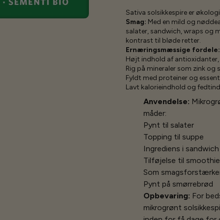
Sativa solsikkespire er økolo
Smag:
Med en mild og nøddeagt
salater, sandwich, wraps og m
kontrast til bløde retter.
Ernæringsmæssige fordele:
Højt indhold af antioxidanter
Rig på mineraler som zink og 
Fyldt med proteiner og essenti
Lavt kalorieindhold og fedtin
Anvendelse:
Mikrogrø
måder:
Pynt til salater
Topping til suppe
Ingrediens i sandwic
Tilføjelse til smoothi
Som smagsforstærker
Pynt på smørrebrød
Opbevaring:
For bed
mikrogrønt solsikkespi
inden for få dage for