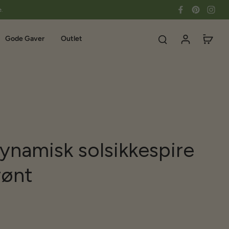
e.
Gode Gaver
Outlet
ynamisk solsikkespire
rønt