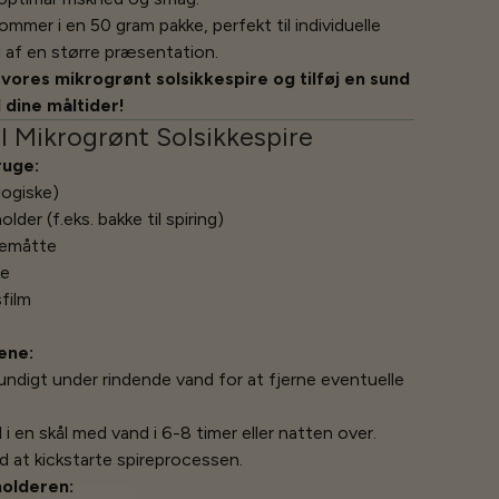
mmer i en 50 gram pakke, perfekt til individuelle
l af en større præsentation.
vores mikrogrønt solsikkespire og tilføj en sund
l dine måltider!
il Mikrogrønt Solsikkespire
ruge:
logiske)
lder (f.eks. bakke til spiring)
iremåtte
ke
film
ene:
rundigt under rindende vand for at fjerne eventuelle
 i en skål med vand i 6-8 timer eller natten over.
d at kickstarte spireprocessen.
holderen: