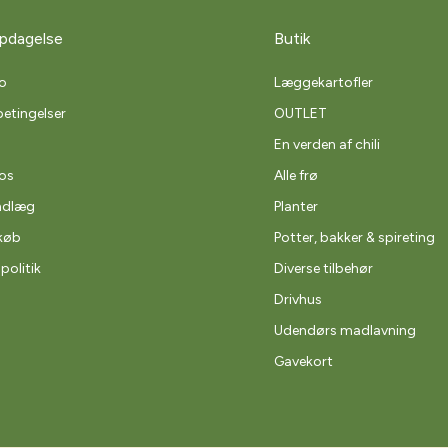
pdagelse
Butik
o
Læggekartofler
etingelser
OUTLET
En verden af chili
os
Alle frø
ndlæg
Planter
køb
Potter, bakker & spireting
spolitik
Diverse tilbehør
Drivhus
Udendørs madlavning
Gavekort