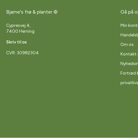
Bjarne's frø & planter ©
Gå på o
Cypresvej 4,
Min kont
7400 Herning
Handelsb
Skriv til os
Om os
CVR: 30982304
Kontakt 
Nyhedsi
Fortrød 
privatliv