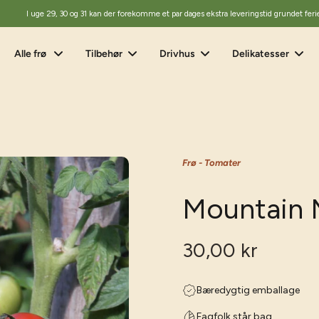
I uge 29, 30 og 31 kan der forekomme et par dages ekstra leveringstid grundet feri
Alle frø
Tilbehør
Drivhus
Delikatesser
Frø - Tomater
Mountain 
30,00 kr
Bæredygtig emballage
Fagfolk står bag