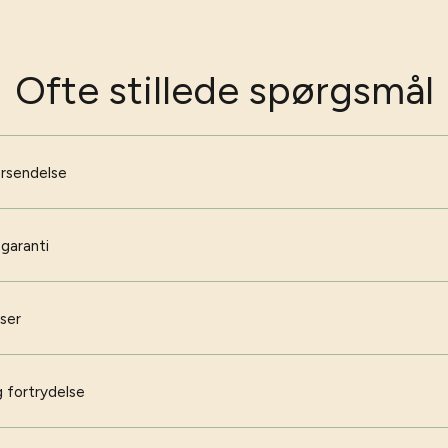
Ofte stillede spørgsmål
Ja tak - lad mig blive haveekspert!
orsendelse
Nej tak - jeg har styr på det!
 garanti
iser
 fortrydelse