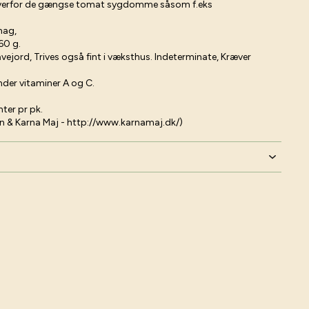
t overfor de gængse tomat sygdomme såsom f.eks
mag,
60 g.
havejord, Trives også fint i væksthus. Indeterminate, Kræver
nder vitaminer A og C.
nter pr pk.
en & Karna Maj -
http://www.karnamaj.dk/
)