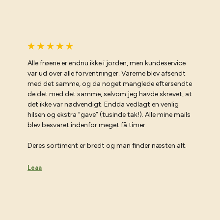
Alle frøene er endnu ikke i jorden, men kundeservice
var ud over alle forventninger. Varerne blev afsendt
med det samme, og da noget manglede eftersendte
de det med det samme, selvom jeg havde skrevet, at
det ikke var nødvendigt. Endda vedlagt en venlig
Vil du have gode råd til haven?
hilsen og ekstra “gave” (tusinde tak!). Alle mine mails
blev besvaret indenfor meget få timer.
r på forkant med min havekalender 2
Skriv dig op til mit nyhedsbrev og download min
Deres sortiment er bredt og man finder næsten alt.
havekalender helt gratis 📅
Leaa
Navn
Fødselsdag