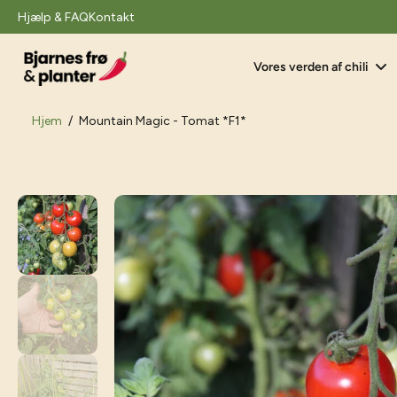
il
Hjælp & FAQ
Kontakt
indhold
Vores verden af chili
Hjem
/
Mountain Magic - Tomat *F1*
Gå
til
produktoplysninger