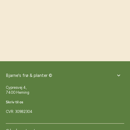
Bjarne's frø & planter ©
Cypresvej 4,
7400 Herning
Skriv til os
CVR: 30982304