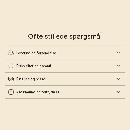
Vil du have gode råd til haven?
Vær på forkant med min havekalender 2026
Skriv dig op til mit nyhedsbrev og download min
havekalender helt gratis 📅
Navn
Ofte stillede spørgsmål
Fødselsdag
Levering og forsendelse
Frøkvalitet og garanti
Ja tak - lad mig blive haveekspert!
Betaling og priser
Returnering og fortrydelse
Nej tak - jeg har styr på det!