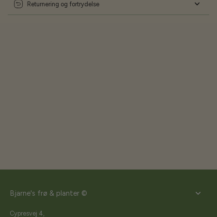
Returnering og fortrydelse
Bjarne's frø & planter ©
Cypresvej 4,