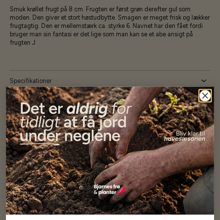
Smuk krøllet frugt på 8 cm. Frugten er først grøn derefter gul som
moden. Den giver et stort høstudbytte. Smagen er meget frisk og lækker
frugtagtig. Den er mellemstærk ca. styrke 6. Navnet har den fået fordi
bruger man sin fantasi er det lige som man kan se et abe ansigt på
J
frugten
Specifikationer
Se mere af Alle produkter
Vores kunder
siger...
Har altid kun mødt god vejledning og hjælp fra Barney (Bjarne)
Har lige i går modtaget de fineste asparges kroner med posten