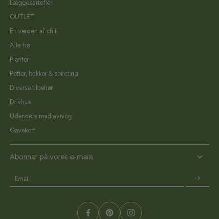
Læggekartofler
OUTLET
En verden af chili
Alle frø
Planter
Potter, bakker & spireting
Diverse tilbehør
Drivhus
Udendørs madlavning
Gavekort
Abonner på vores e-mails
Email