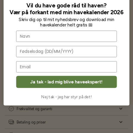
Vil du have gode råd til haven?
wauw en god kvalitet og størrelse.
Som skrevet før når jeg har skrevet med Bjarne har jeg altid mødt
Vær på forkant med min havekalender 2026
venlighed og god service.
Skriv dig op til mit nyhedsbrev og download min
Jeg vil klart anbefale andre at købe her fra
havekalender helt gratis 📅
Navn
Karsten Larsen
Fødselsdag
Ofte stillede spørgsmål
Ja tak - lad mig blive haveekspert!
Levering og forsendelse
Nej tak - jeg har styr på det!
Frøkvalitet og garanti
Betaling og priser