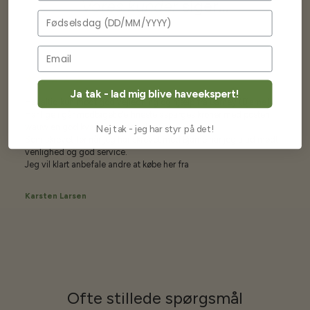
Vores kunder
siger...
Fødselsdag
Ja tak - lad mig blive haveekspert!
Har altid kun mødt god vejledning og hjælp fra Barney (Bjarne)
Har lige i går modtaget de fineste asparges kroner med posten
wauw en god kvalitet og størrelse.
Nej tak - jeg har styr på det!
Som skrevet før når jeg har skrevet med Bjarne har jeg altid mødt
venlighed og god service.
Jeg vil klart anbefale andre at købe her fra
Karsten Larsen
Ofte stillede spørgsmål