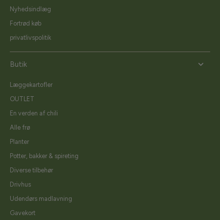
Nyhedsindlæg
Fortrød køb
privatlivspolitik
Butik
Læggekartofler
OUTLET
En verden af chili
Alle frø
Planter
Potter, bakker & spireting
Diverse tilbehør
Drivhus
Udendørs madlavning
Gavekort