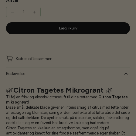
Antal
Læg i kurv
Købes ofte sammen
Beskrivelse
🌿
Citron Tagetes Mikrogrønt
🌿
Tilføj en frisk og eksotisk citrusduft til dine retter med
Citron Tagetes
mikrogrønt
!
Disse små, delikate blade giver en intens smag af citrus med lette noter
af estragon og blomster, som gør dem perfekte til at løfte både det søde
og det salte køkken. De pynter smukt på desserter, salater, fiskeretter og
cocktails – og er en favorit hos kreative kokke og bartendere.
Citron Tagetes er ikke kun en smagsbombe, men også rig på
antioxidanter og kendt for sine fordøjelsesfremmende egenskaber. Et