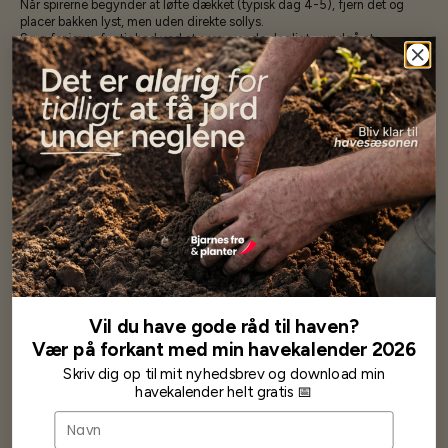
Når spirerne begynder at løfte dækket (typisk dag 4-5), fjern det og
placer bakken lyst, men uden direkte sollys.
Sørg for jævn fugtighed ved at sprayvande dagligt – undgå at
overvande.
En vækstlampe kan give endnu kraftigere og mere kompakte planter.
5.
Høst:
Efter 12-16 dage er mikrogrøntene klar til høst, når de har fået deres
karakteristiske blade og citrusduft.
Klip dem forsigtigt med en ren saks lige over jordoverfladen.
Skyl forsigtigt inden brug – eller opbevar dem i en lufttæt beholder i
køleskabet i op til 4-5 dage.
Tips:
Citron Tagetes spirer langsommere end andre mikrogrønt, men
belønningen er en fantastisk citrusduft og -smag!
Perfekt til at give et aromatisk pift til cocktails eller som spiselig pynt på
kager og desserter.
OBS! LAV VÆGT, DA DE INTET VEJER SÅ 5 GRAM ER MEGET
Vil du have gode råd til haven?
Specifikationer
Vær på forkant med min havekalender 2026
Skriv dig op til mit nyhedsbrev og download min
Se mere af Alle produkter
havekalender helt gratis 📅
Navn