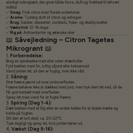
alsidigt mikrogrønt, der giver både farve, duft og friskhed til ethvert
måltid.
✅
Smag:
Frisk citrus med florale undertoner
✅
Aroma:
Tydelig duft af citron og estragon
✅
Brug:
Salater, desserter, cocktails, fiske- og skaldyrsretter
✅
Væksttid:
12-16 dage
✅
Rig på:
Antioxidanter og æteriske olier
📖
Såvejledning – Citron Tagetes
Mikrogrønt
📖
1.
Forberedelse:
Brug en spirebakke med eller uden drænhuller.
Fyld bakken med fin, luftig såjord eller kokosmuld.
Vand jorden let, så den er fugtig, men ikke våd.
2.
Såning:
Strø frøene jævnt ud over jordoverfladen.
Frøene behøver ikke at dækkes med jord, men tryk dem let ned, så de
får god kontakt med overfladen.
Spray let med vand for at fugte frøene.
3.
Spiring (Dag 1-4):
Dæk bakken med et låg eller en anden bakke for at skabe mørke og
holde på fugten.
Stil den et lunt sted, ca. 20-22°C.
Tjek dagligt og spray let, hvis jorden tørrer ud.
4.
Vækst (Dag 5-16):