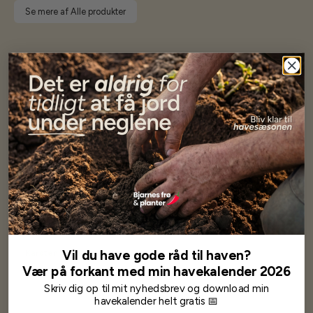
Se mere af Alle produkter
Vores kunder
siger...
Har altid kun mødt god vejledning og hjælp fra Barney (Bjarne)
Har lige i går modtaget de fineste asparges kroner med posten
wauw en god kvalitet og størrelse.
Som skrevet før når jeg har skrevet med Bjarne har jeg altid mødt
venlighed og god service.
Jeg vil klart anbefale andre at købe her fra
Vil du have gode råd til haven?
Karsten Larsen
Vær på forkant med min havekalender 2026
Skriv dig op til mit nyhedsbrev og download min
havekalender helt gratis 📅