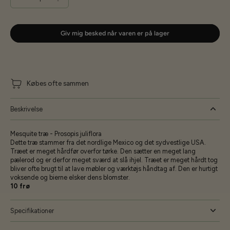
Giv mig besked når varen er på lager
Købes ofte sammen
Beskrivelse
Mesquite træ - Prosopis juliflora
Dette træ stammer fra det nordlige Mexico og det sydvestlige USA.
Træet er meget hårdfør overfor tørke. Den sætter en meget lang
pælerod og er derfor meget sværd at slå ihjel. Træet er meget hårdt tog
bliver ofte brugt til at lave møbler og værktøjs håndtag af. Den er hurtigt
voksende og bierne elsker dens blomster.
10 frø
Specifikationer