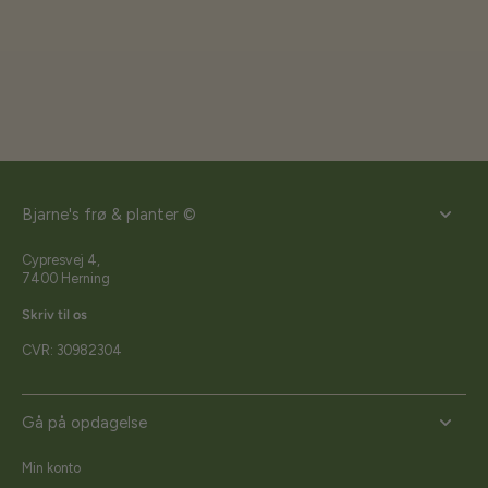
Bjarne's frø & planter ©
Cypresvej 4,
7400 Herning
Skriv til os
CVR: 30982304
Gå på opdagelse
Min konto