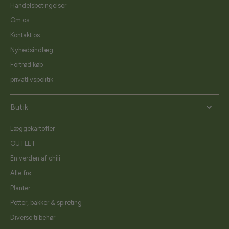
Handelsbetingelser
Om os
Kontakt os
Nyhedsindlæg
Fortrød køb
privatlivspolitik
Butik
Læggekartofler
OUTLET
En verden af chili
Alle frø
Planter
Potter, bakker & spireting
Diverse tilbehør