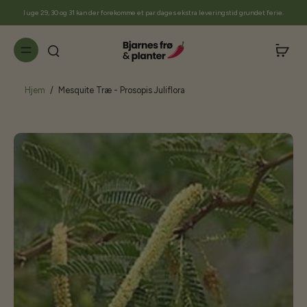
til
I uge 29, 30 og 31 kan der forekomme et par dages ekstra leveringstid grundet ferie.
indhold
Hjem
/
Mesquite Træ - Prosopis Juliflora