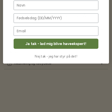
Navn
Ofte stillede spørgsmål
Fødselsdag
Levering og forsendelse
Frøkvalitet og garanti
Ja tak - lad mig blive haveekspert!
Betaling og priser
Nej tak - jeg har styr på det!
Returnering og fortrydelse