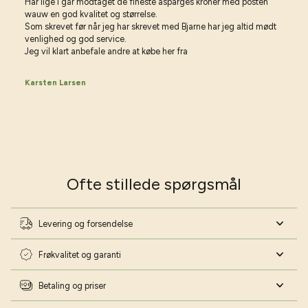
Har lige i går modtaget de fineste asparges kroner med posten
wauw en god kvalitet og størrelse.
Som skrevet før når jeg har skrevet med Bjarne har jeg altid mødt
venlighed og god service.
Jeg vil klart anbefale andre at købe her fra
Karsten Larsen
Ofte stillede spørgsmål
Levering og forsendelse
Frøkvalitet og garanti
Betaling og priser