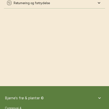
Returnering og fortrydelse
Bjarne's frø & planter ©
Cypresvej 4,