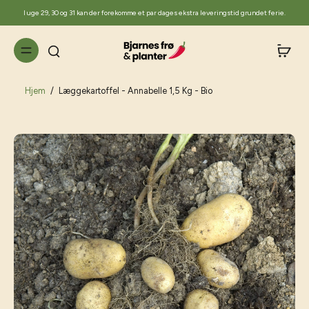
til
I uge 29, 30 og 31 kan der forekomme et par dages ekstra leveringstid grundet ferie.
indhold
Hjem
/
Læggekartoffel - Annabelle 1,5 Kg - Bio