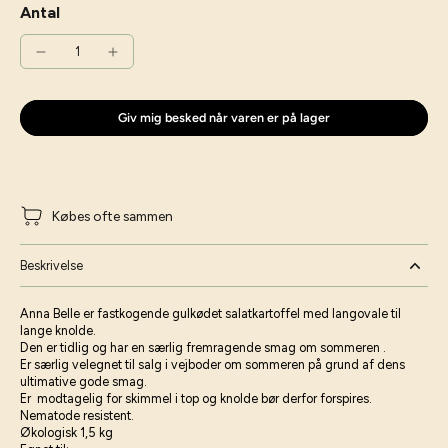
Antal
Giv mig besked når varen er på lager
Købes ofte sammen
Beskrivelse
Anna Belle er fastkogende gulkødet salatkartoffel med langovale til
lange knolde.
Den er tidlig og har en særlig fremragende smag om sommeren .
Er særlig velegnet til salg i vejboder om sommeren på grund af dens
ultimative gode smag.
Er modtagelig for skimmel i top og knolde bør derfor forspires.
Nematode resistent.
Økologisk 1,5 kg