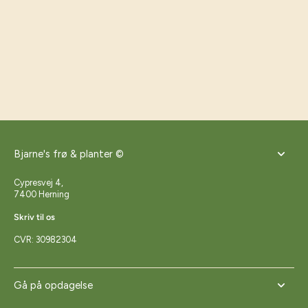
Bjarne's frø & planter ©
Cypresvej 4,
7400 Herning
Skriv til os
CVR: 30982304
Gå på opdagelse