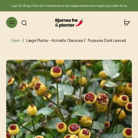
til
I uge 29, 30 og 31 kan der forekomme et par dages ekstra leveringstid grundet ferie.
indhold
Hjem
/
Læge Plante - Acmella Oleracea F. Purpurea Dark Leaved