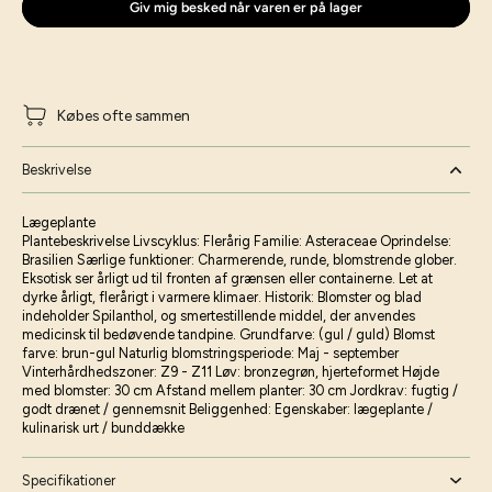
Giv mig besked når varen er på lager
Købes ofte sammen
Beskrivelse
Lægeplante
Plantebeskrivelse Livscyklus: Flerårig Familie: Asteraceae Oprindelse:
Brasilien Særlige funktioner: Charmerende, runde, blomstrende glober.
Eksotisk ser årligt ud til fronten af ​​grænsen eller containerne. Let at
dyrke årligt, flerårigt i varmere klimaer. Historik: Blomster og blad
indeholder Spilanthol, og smertestillende middel, der anvendes
medicinsk til bedøvende tandpine. Grundfarve: (gul / guld) Blomst
farve: brun-gul Naturlig blomstringsperiode: Maj - september
Vinterhårdhedszoner: Z9 - Z11 Løv: bronzegrøn, hjerteformet Højde
med blomster: 30 cm Afstand mellem planter: 30 cm Jordkrav: fugtig /
godt drænet / gennemsnit Beliggenhed: Egenskaber: lægeplante /
kulinarisk urt / bunddække
Specifikationer