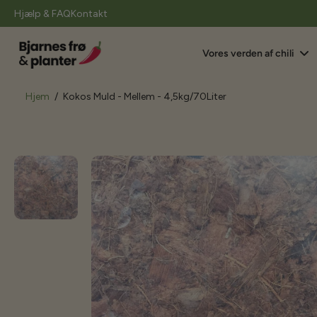
il
Hjælp & FAQ
Kontakt
indhold
Vores verden af chili
Hjem
/
Kokos Muld - Mellem - 4,5kg/70Liter
Gå
til
produktoplysninger