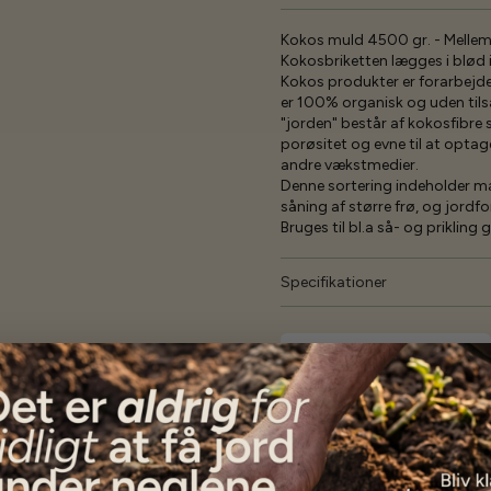
Kokos muld 4500 gr. - Mellem
Kokosbriketten lægges i blød i
Kokos produkter er forarbejd
er 100% organisk og uden tils
"jorden" består af kokosfibre
porøsitet og evne til at optage,
andre vækstmedier.
Denne sortering indeholder ma
såning af større frø, og jord
Bruges til bl.a så- og priklin
Specifikationer
Se mere af Alle produkter
Vores kunder
siger...