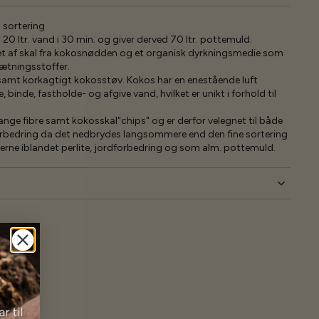
 sortering
 20 ltr. vand i 30 min. og giver derved 70 ltr. pottemuld.
et af skal fra kokosnødden og et organisk dyrkningsmedie som
ætningsstoffer.
 samt korkagtigt kokosstøv. Kokos har en enestående luft
 binde, fastholde- og afgive vand, hvilket er unikt i forhold til
nge fibre samt kokosskal"chips" og er derfor velegnet til både
forbedring da det nedbrydes langsommere end den fine sortering
g gerne iblandet perlite, jordforbedring og som alm. pottemuld.