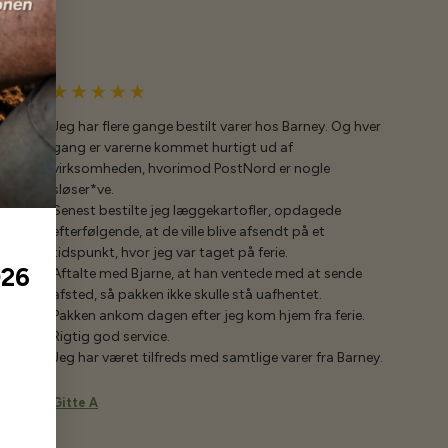
Jeg har flere gange bestilt varer hos Barney. Og hver
gang er varerne kommet hurtigt ud af
virksomheden, hvorimod PostNord er nogle
sløser*ve.
Senest bestilte jeg læggekartofler, opdagede
efterfølgende, at de ville blive afsendt på et
tidspunkt, hvor jeg var taget på ferie.
026
Aftalte med Bjarne, at han ventede med at sende
afsted, så pakken ikke skulle stå uafhentet.
Pakken ankom dagen efter jeg kom hjem fra ferie.
Rigtig god service.
Jeg har været tilfreds med samtlige varer fra Barney.
Gitte A