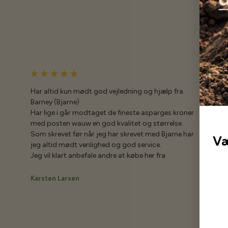
Har altid kun mødt god vejledning og hjælp fra
Barney (Bjarne)
Har lige i går modtaget de fineste asparges kroner
med posten wauw en god kvalitet og størrelse.
Som skrevet før når jeg har skrevet med Bjarne har
Væ
jeg altid mødt venlighed og god service.
Jeg vil klart anbefale andre at købe her fra
Karsten Larsen