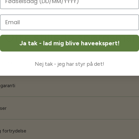
Ofte stillede spørgsmål
Ja tak - lad mig blive haveekspert!
orsendelse
Nej tak - jeg har styr på det!
 garanti
iser
 fortrydelse