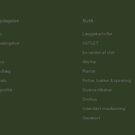
pdagelse
Butik
o
Læggekartofler
etingelser
OUTLET
En verden af chili
os
Alle frø
ndlæg
Planter
køb
Potter, bakker & spireting
spolitik
Diverse tilbehør
Drivhus
Udendørs madlavning
Gavekort