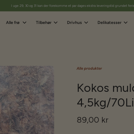
I uge 29, 30 og 31 kan der forekomme et par dages ekstra leveringstid grundet feri
Alle frø
Tilbehør
Drivhus
Delikatesser
Alle produkter
Kokos muld
4,5kg/70Li
89,00 kr