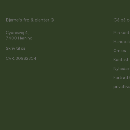
Bjarne's frø & planter ©
Gå på o
Cypresvej 4,
Min kont
7400 Herning
Handelsb
Skriv til os
Om os
CVR: 30982304
Kontakt 
Nyhedsi
Fortrød 
privatliv