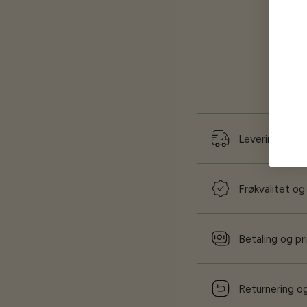
Levering og f
Frøkvalitet og
Betaling og pr
Returnering og