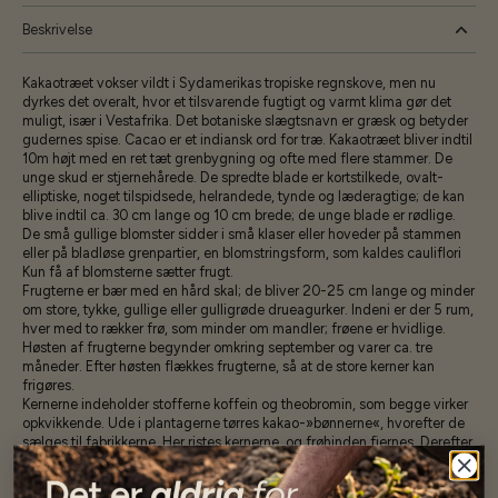
Beskrivelse
Kakaotræet vokser vildt i Sydamerikas tropiske regnskove, men nu
dyrkes det overalt, hvor et tilsvarende fugtigt og varmt klima gør det
muligt, især i Vestafrika. Det botaniske slægtsnavn er græsk og betyder
gudernes spise. Cacao er et indiansk ord for træ. Kakaotræet bliver indtil
10m højt med en ret tæt grenbygning og ofte med flere stammer. De
unge skud er stjer­nehårede. De spredte blade er kortstil­kede, ovalt-
elliptiske, noget tilspidse­de, helrandede, tynde og læderagtige; de kan
blive indtil ca. 30 cm lange og 10 cm brede; de unge blade er rødlige.
De små gullige blomster sidder i små klaser eller hoveder på stammen
eller på bladløse grenpartier, en blom­stringsform, som kaldes cauliflori
Kun få af blomsterne sætter frugt.
Frugterne er bær med en hård skal; de bliver 20-25 cm lange og minder
om store, tykke, gullige eller gulligrøde drueagurker. Indeni er der 5 rum,
hver med to rækker frø, som minder om mandler; frøene er hvidlige.
Høsten af frugterne begynder omkring septem­ber og varer ca. tre
måneder. Efter høsten flækkes frugterne, så at de store kerner kan
frigøres.
Kernerne indeholder stofferne koffein og theobromin, som begge virker
opkvikkende. Ude i plantagerne tørres kakao-»bønnerne«, hvorefter de
sæl­ges til fabrikkerne. Her ristes kerner­ne, og frøhinden fjernes. Derefter
ma­les bønnerne, hvorved der dannes en pasta, der blandet med sukker
og va­nilje anvendes til chokolade; den kan også presses til kakaosmør,