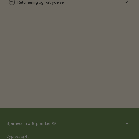
Returnering og fortrydelse
Bjarne's frø & planter ©
Cypresvej 4,