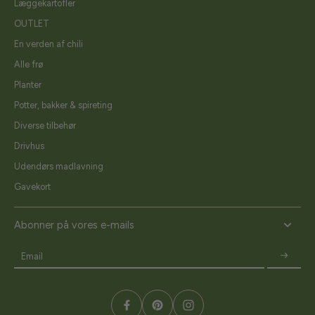
Læggekartofler
OUTLET
En verden af chili
Alle frø
Planter
Potter, bakker & spireting
Diverse tilbehør
Drivhus
Udendørs madlavning
Gavekort
Abonner på vores e-mails
Email