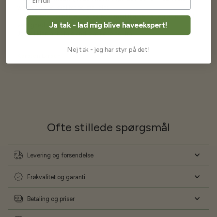
wauw en god kvalitet og størrelse.
Som skrevet før når jeg har skrevet med Bjarne har jeg altid mødt
Ja tak - lad mig blive haveekspert!
venlighed og god service.
Jeg vil klart anbefale andre at købe her fra
Nej tak - jeg har styr på det!
Karsten Larsen
Ofte stillede spørgsmål
Levering og forsendelse
Frøkvalitet og garanti
Betaling og priser