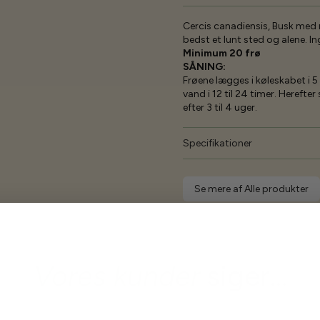
Cercis canadiensis, Busk med 
bedst et lunt sted og alene. In
Minimum 20 frø
SÅNING:
Frøene lægges i køleskabet i 5
vand i 12 til 24 timer. Herefte
efter 3 til 4 uger.
Specifikationer
Se mere af Alle produkter
Vores kunder
siger...