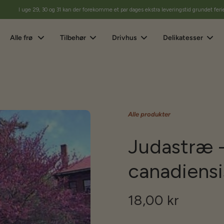
I uge 29, 30 og 31 kan der forekomme et par dages ekstra leveringstid grundet feri
Alle frø
Tilbehør
Drivhus
Delikatesser
Alle produkter
Judastræ -
canadiensi
18,00 kr