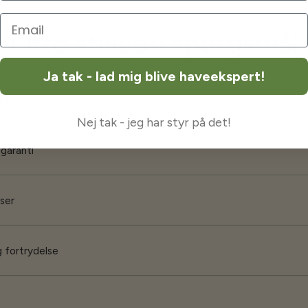
Ofte stillede spørgsmål
Ja tak - lad mig blive haveekspert!
orsendelse
Nej tak - jeg har styr på det!
 garanti
iser
 fortrydelse