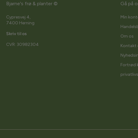
Bjarne's frø & planter ©
Gå på o
Cypresvej 4,
Min kont
7400 Herning
Handelsb
Skriv til os
Om os
CVR: 30982304
Kontakt 
Nyhedsi
Fortrød 
privatliv