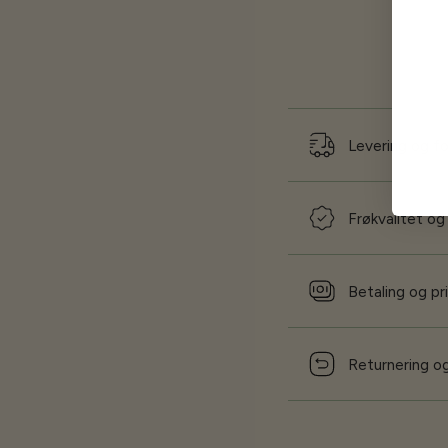
Levering og f
Frøkvalitet og
Betaling og pr
Returnering og