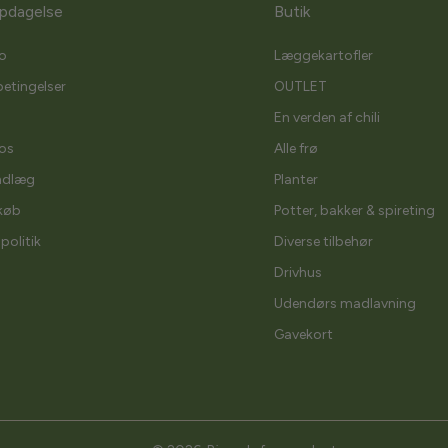
pdagelse
Butik
o
Læggekartofler
etingelser
OUTLET
En verden af chili
os
Alle frø
ndlæg
Planter
køb
Potter, bakker & spireting
spolitik
Diverse tilbehør
Drivhus
Udendørs madlavning
Gavekort