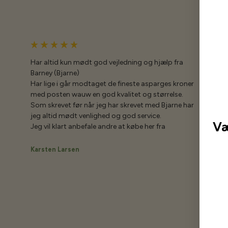
Har altid kun mødt god vejledning og hjælp fra
Barney (Bjarne)
Har lige i går modtaget de fineste asparges kroner
med posten wauw en god kvalitet og størrelse.
Som skrevet før når jeg har skrevet med Bjarne har
jeg altid mødt venlighed og god service.
Væ
Jeg vil klart anbefale andre at købe her fra
Karsten Larsen