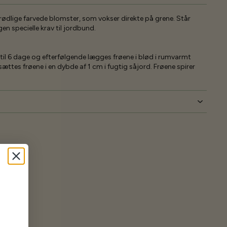
rødlige farvede blomster, som vokser direkte på grene. Står
gen specielle krav til jordbund.
 til 6 dage og efterfølgende lægges frøene i blød i rumvarmt
r sættes frøene i en dybde af 1 cm i fugtig såjord. Frøene spirer