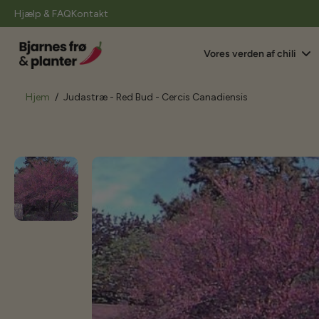
il
Hjælp & FAQ
Kontakt
indhold
Vores verden af chili
Hjem
/
Judastræ - Red Bud - Cercis Canadiensis
Gå
til
produktoplysninger