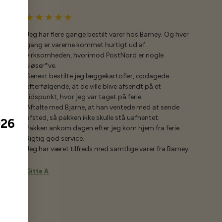
Jeg har flere gange bestilt varer hos Barney. Og hver
gang er varerne kommet hurtigt ud af
virksomheden, hvorimod PostNord er nogle
sløser*ve.
Senest bestilte jeg læggekartofler, opdagede
efterfølgende, at de ville blive afsendt på et
tidspunkt, hvor jeg var taget på ferie.
Aftalte med Bjarne, at han ventede med at sende
afsted, så pakken ikke skulle stå uafhentet.
026
Pakken ankom dagen efter jeg kom hjem fra ferie.
Rigtig god service.
Jeg har været tilfreds med samtlige varer fra Barney.
Gitte A