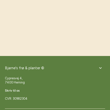
Bjarne's frø & planter ©
Cypresvej 4,
7400 Herning
Skriv til os
CVR: 30982304