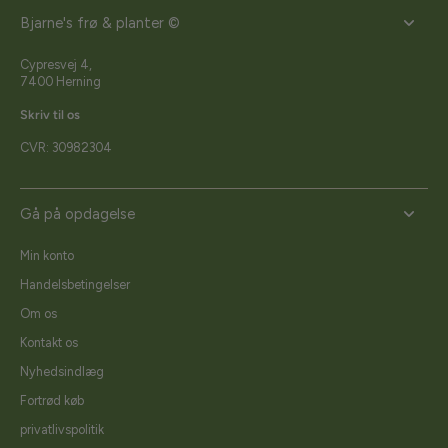
Bjarne's frø & planter ©
Cypresvej 4,
7400 Herning
Skriv til os
CVR: 30982304
Gå på opdagelse
Min konto
Handelsbetingelser
Om os
Kontakt os
Nyhedsindlæg
Fortrød køb
privatlivspolitik