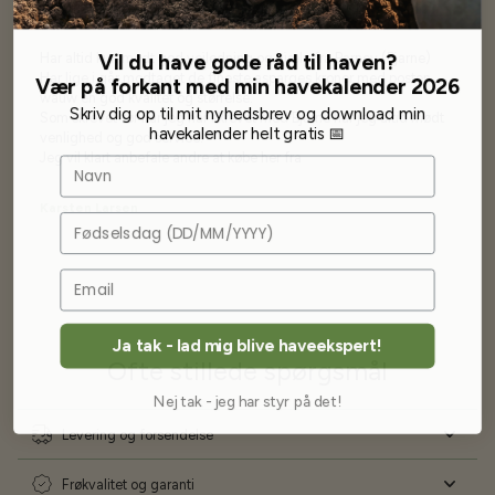
Vil du have gode råd til haven?
Har altid kun mødt god vejledning og hjælp fra Barney (Bjarne)
Har lige i går modtaget de fineste asparges kroner med posten
Vær på forkant med min havekalender 2026
wauw en god kvalitet og størrelse.
Skriv dig op til mit nyhedsbrev og download min
Som skrevet før når jeg har skrevet med Bjarne har jeg altid mødt
havekalender helt gratis 📅
venlighed og god service.
Jeg vil klart anbefale andre at købe her fra
Navn
Karsten Larsen
Fødselsdag
Ja tak - lad mig blive haveekspert!
Ofte stillede spørgsmål
Nej tak - jeg har styr på det!
Levering og forsendelse
Frøkvalitet og garanti