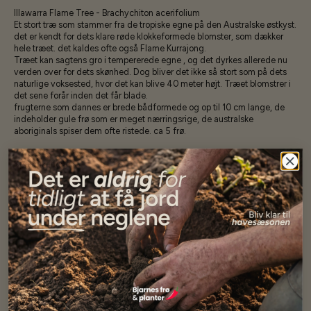
Illawarra Flame Tree - Brachychiton acerifolium
Et stort træ som stammer fra de tropiske egne på den Australske østkyst.
det er kendt for dets klare røde klokkeformede blomster, som dækker
hele træet. det kaldes ofte også Flame Kurrajong.
Træet kan sagtens gro i tempererede egne , og det dyrkes allerede nu
verden over for dets skønhed. Dog bliver det ikke så stort som på dets
naturlige voksested, hvor det kan blive 40 meter højt. Træet blomstrer i
det sene forår inden det får blade.
frugterne som dannes er brede bådformede og op til 10 cm lange, de
indeholder gule frø som er meget nærringsrige, de australske
aboriginals spiser dem ofte ristede. ca 5 frø.
Specifikationer
Se mere af Alle produkter
Vores kunder
siger...