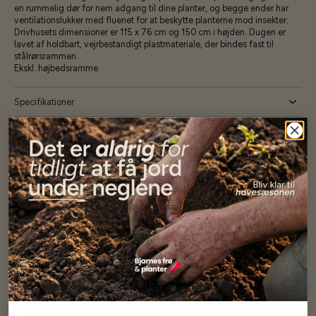
en rummelig dør for nem adgang til dine planter, og begge ender har
ventilationslukker med fluenet for at beskytte planterne mod insekter.
Drivhusets dimensioner er 115 x 76 cm og 150 cm i højden. Dugen er
lavet af holdbart, vejrbestandigt plastmateriale, der bindes fast til
stålrørsrammen.
Ekskl. højbedsramme.
Specifikationer
Se mere af Alle produkter
Vores kunder
siger...
Har altid kun mødt god vejledning og hjælp fra Barney (Bjarne)
Har lige i går modtaget de fineste asparges kroner med posten
wauw en god kvalitet og størrelse.