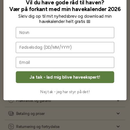
Vil du have gode råd til haven?
Som skrevet før når jeg har skrevet med Bjarne har jeg altid mødt
Vær på forkant med min havekalender 2026
venlighed og god service.
Jeg vil klart anbefale andre at købe her fra
Skriv dig op til mit nyhedsbrev og download min
havekalender helt gratis 📅
Karsten Larsen
Navn
Fødselsdag
Ofte stillede spørgsmål
Ja tak - lad mig blive haveekspert!
Levering og forsendelse
Nej tak - jeg har styr på det!
Frøkvalitet og garanti
Betaling og priser
Returnering og fortrydelse