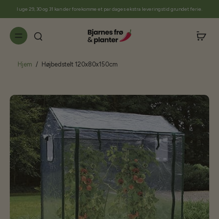
til
I uge 29, 30 og 31 kan der forekomme et par dages ekstra leveringstid grundet ferie.
indhold
Hjem
/
Højbedstelt 120x80x150cm