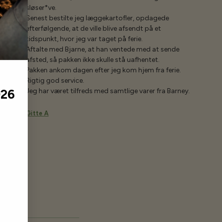
sløser*ve.
Senest bestilte jeg læggekartofler, opdagede
efterfølgende, at de ville blive afsendt på et
tidspunkt, hvor jeg var taget på ferie.
Aftalte med Bjarne, at han ventede med at sende
afsted, så pakken ikke skulle stå uafhentet.
Pakken ankom dagen efter jeg kom hjem fra ferie.
Rigtig god service.
Jeg har været tilfreds med samtlige varer fra Barney.
026
Gitte A