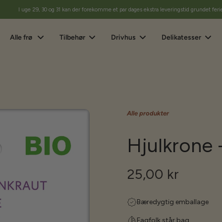
I uge 29, 30 og 31 kan der forekomme et par dages ekstra leveringstid grundet feri
Alle frø
Tilbehør
Drivhus
Delikatesser
Alle produkter
Hjulkrone 
25,00 kr
Bæredygtig emballage
Fagfolk står bag