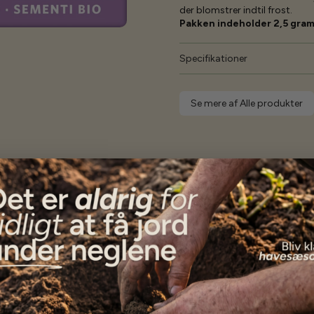
der blomstrer indtil frost.
Pakken indeholder 2,5 gra
Specifikationer
Se mere af Alle produkter
Vores kunder
siger...
Alle frøene er endnu ikke i jorden, men kundeservice