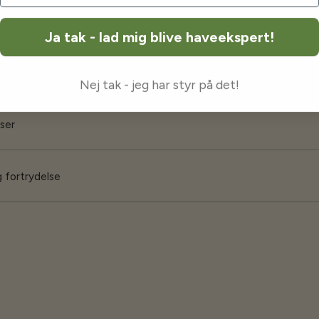
orsendelse
Ja tak - lad mig blive haveekspert!
 garanti
Nej tak - jeg har styr på det!
iser
 fortrydelse