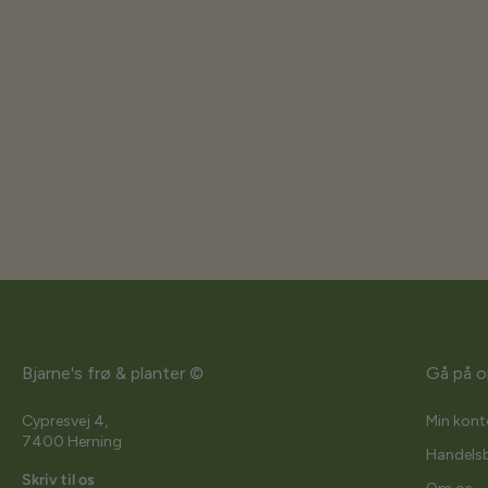
Bjarne's frø & planter ©
Gå på o
Cypresvej 4,
Min kont
7400 Herning
Handelsb
Skriv til os