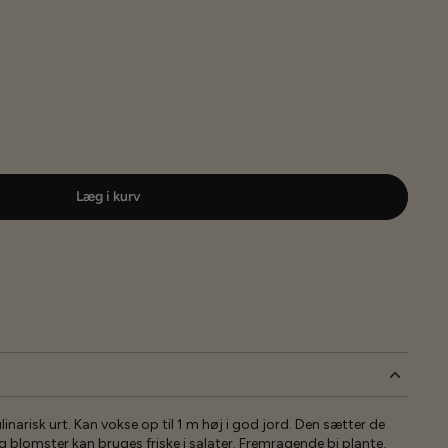
Læg i kurv
linarisk urt. Kan vokse op til 1 m høj i god jord. Den sætter de
 blomster kan bruges friske i salater. Fremragende bi plante,