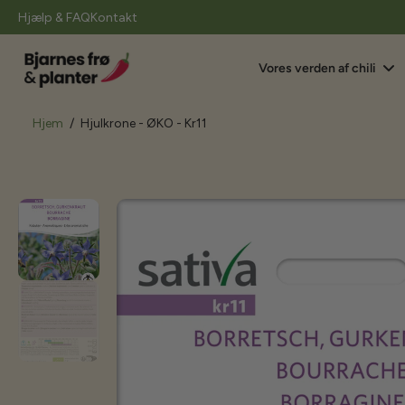
il
Hjælp & FAQ
Kontakt
indhold
Vores verden af chili
Hjem
/
Hjulkrone - ØKO - Kr11
Gå
til
produktoplysninger