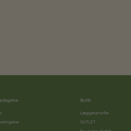
pdagelse
Butik
o
Læggekartofler
etingelser
OUTLET