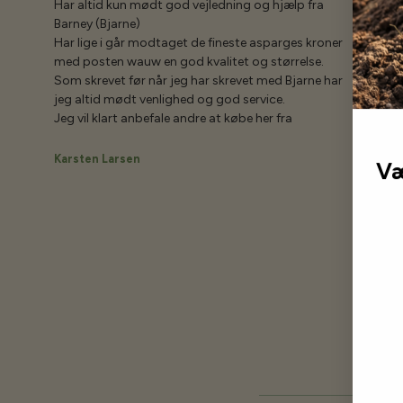
Har altid kun mødt god vejledning og hjælp fra
Barney (Bjarne)
Har lige i går modtaget de fineste asparges kroner
med posten wauw en god kvalitet og størrelse.
Som skrevet før når jeg har skrevet med Bjarne har
jeg altid mødt venlighed og god service.
Jeg vil klart anbefale andre at købe her fra
Karsten Larsen
Væ