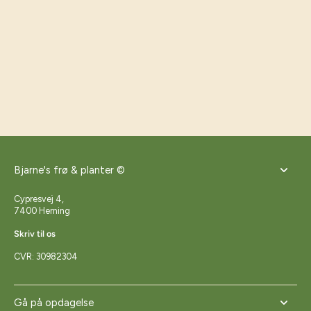
Bjarne's frø & planter ©
Cypresvej 4,
7400 Herning
Skriv til os
CVR: 30982304
Gå på opdagelse