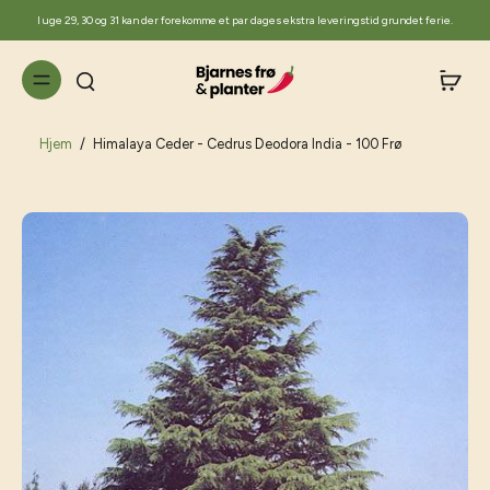
til
I uge 29, 30 og 31 kan der forekomme et par dages ekstra leveringstid grundet ferie.
indhold
Hjem
/
Himalaya Ceder - Cedrus Deodora India - 100 Frø